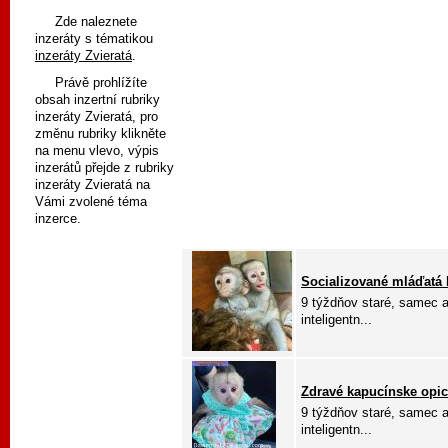
Zde naleznete
inzeráty s tématikou
inzeráty Zvieratá
.
Právě prohlížíte
obsah inzertní rubriky
inzeráty Zvieratá, pro
změnu rubriky klikněte
na menu vlevo, výpis
inzerátů přejde z rubriky
inzeráty Zvieratá na
Vámi zvolené téma
inzerce.
Socializované mláďatá 
9 týždňov staré, samec a
inteligentn...
Zdravé kapucínske opic
9 týždňov staré, samec a
inteligentn...