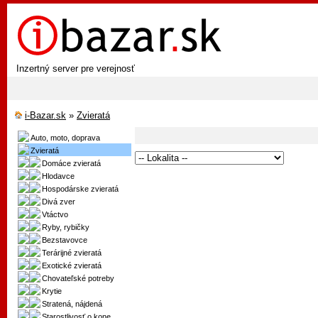
Inzertný server pre verejnosť
i-Bazar.sk
»
Zvieratá
Auto, moto, doprava
Zvieratá
Domáce zvieratá
Hlodavce
Hospodárske zvieratá
Divá zver
Vtáctvo
Ryby, rybičky
Bezstavovce
Terárijné zvieratá
Exotické zvieratá
Chovateľské potreby
Krytie
Stratená, nájdená
Starostlivosť o kone