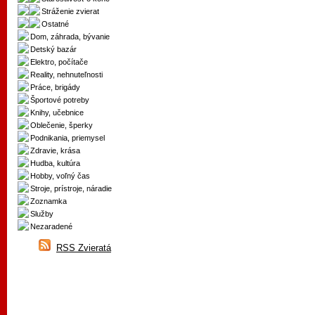
Stráženie zvierat
Ostatné
Dom, záhrada, bývanie
Detský bazár
Elektro, počítače
Reality, nehnuteľnosti
Práce, brigády
Športové potreby
Knihy, učebnice
Oblečenie, šperky
Podnikania, priemysel
Zdravie, krása
Hudba, kultúra
Hobby, voľný čas
Stroje, prístroje, náradie
Zoznamka
Služby
Nezaradené
RSS Zvieratá