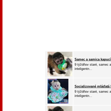
Samec a samica kapucí
9 týždňov staré, samec a
inteligentn...
Socializované mláďatá k
9 týždňov staré, samec a
inteligentn...