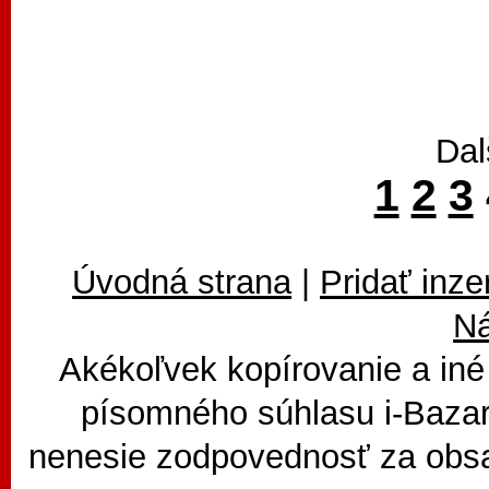
Dal
1
2
3
Úvodná strana
|
Pridať inze
N
Akékoľvek kopírovanie a iné
písomného súhlasu i-Bazar
nenesie zodpovednosť za obsa