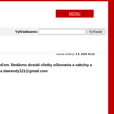
MENU
Vyhľadávanie:
inzerát vložený:
3.8. 2026 04:22
 ľuďom. Nedávno dostali všetky očkovania a vakcíny a
il na dawendy121@gmail.com