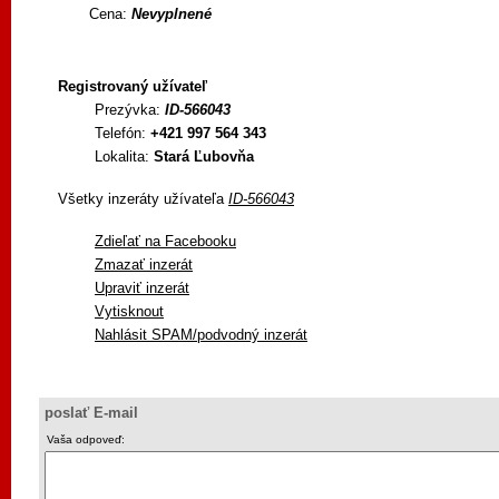
Cena:
Nevyplnené
Registrovaný užívateľ
Prezývka:
ID-566043
Telefón:
+421 997 564 343
Lokalita:
Stará Ľubovňa
Všetky inzeráty užívateľa
ID-566043
Zdieľať na Facebooku
Zmazať inzerát
Upraviť inzerát
Vytisknout
Nahlásit SPAM/podvodný inzerát
poslať E-mail
Vaša odpoveď: