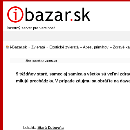
Inzertný server pre verejnosť
i-Bazar.sk
»
Zvieratá
»
Exotické zvieratá
»
Apes, primátov
»
Zdravé ka
číslo inzerátu:
3150125
9 týždňov staré, samec aj samica a všetky sú veľmi zdra
milujú prechádzky. V prípade záujmu sa obráťte na da
Lokalita
Stará Ľubovňa