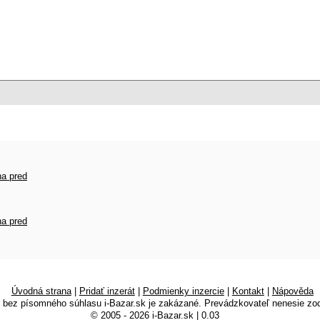
na pred
na pred
Úvodná strana
|
Pridať inzerát
|
Podmienky inzercie
|
Kontakt
|
Nápověda
k bez písomného súhlasu i-Bazar.sk je zakázané. Prevádzkovateľ nenesie zo
© 2005 - 2026 i-Bazar.sk | 0.03