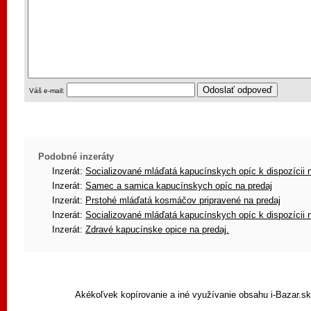
Váš e-mail:
Podobné inzeráty
Inzerát:
Socializované mláďatá kapucínskych opíc k dispozícii 
Inzerát:
Samec a samica kapucínskych opíc na predaj
Inzerát:
Prstohé mláďatá kosmáčov pripravené na predaj
Inzerát:
Socializované mláďatá kapucínskych opíc k dispozícii 
Inzerát:
Zdravé kapucínske opice na predaj.
Akékoľvek kopírovanie a iné využívanie obsahu i-Bazar.s