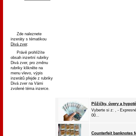
Zde naleznete
inzeráty s tématikou
Divá zver
.
Právě prohlížíte
obsah inzertní rubriky
Divá zver, pro změnu
rubriky klikněte na
menu vlevo, výpis
inzerátů přejde z rubriky
Divá zver na Vámi
zvolené téma inzerce.
Pôžičky, úvery a hypot
Vyberte si z: , - Expres
00...
Counterfeit banknotes f