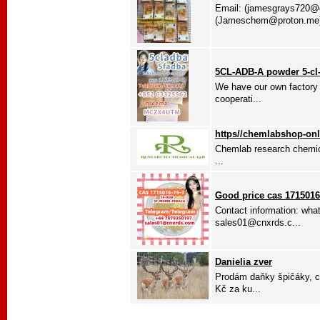
Email: (jamesgrays720@g
(Jameschem@proton.me) ,
5CL-ADB-A powder 5-cl
We have our own factory 
cooperati...
https//chemlabshop-on
Chemlab research chemical
...
Good price cas 1715016
Contact information: wh
sales01@cnxrds.c...
Danielia zver
Prodám daňky špičáky, c
Kč za ku...