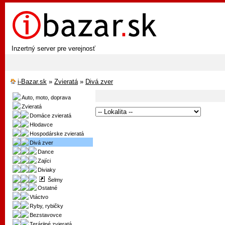
Inzertný server pre verejnosť
i-Bazar.sk
»
Zvieratá
»
Divá zver
Auto, moto, doprava
Zvieratá
Domáce zvieratá
Hlodavce
Hospodárske zvieratá
Divá zver
Dance
Zajíci
Diviaky
Šelmy
Ostatné
Vtáctvo
Ryby, rybičky
Bezstavovce
Terárijné zvieratá