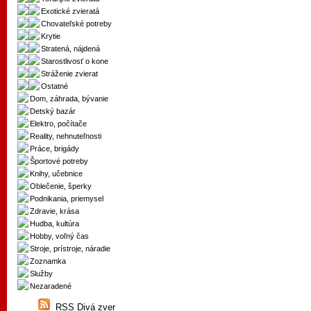
Exotické zvieratá
Chovateľské potreby
Krytie
Stratená, nájdená
Starostlivosť o kone
Stráženie zvierat
Ostatné
Dom, záhrada, bývanie
Detský bazár
Elektro, počítače
Reality, nehnuteľnosti
Práce, brigády
Športové potreby
Knihy, učebnice
Oblečenie, šperky
Podnikania, priemysel
Zdravie, krása
Hudba, kultúra
Hobby, voľný čas
Stroje, prístroje, náradie
Zoznamka
Služby
Nezaradené
RSS Divá zver