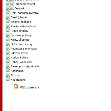
Stráženie zvierat
Ostatné
Dom, záhrada, bývanie
Detský bazár
Elektro, počítače
Reality, nehnuteľnosti
Práce, brigády
Športové potreby
Knihy, učebnice
Oblečenie, šperky
Podnikania, priemysel
Zdravie, krása
Hudba, kultúra
Hobby, voľný čas
Stroje, prístroje, náradie
Zoznamka
Služby
Nezaradené
RSS Zvieratá