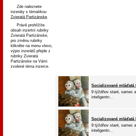
Zde naleznete
inzeráty s tématikou
Zvieratá Partizánske
.
Právě prohlížíte
obsah inzertní rubriky
Zvieratá Partizánske,
pro změnu rubriky
klikněte na menu vlevo,
výpis inzerátů přejde z
rubriky Zvieratá
Partizánske na Vámi
zvolené téma inzerce.
Socializované mláďatá 
9 týždňov staré, samec a
inteligentn...
Socializované mláďatá 
9 týždňov staré, samec a
inteligentn...