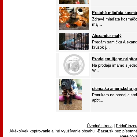
Prstohé mláďatá kosmá
Zdravé mláďatá kosmáčov
maj...
Alexander malý
Predám samičku Alexand
krúžok j...
Prodajem lijepe pripito
Na prodaju imamo sljedeće
W...
steniatka americkeho pit
Ponukam na predaj cistok
apbt...
Úvodná strana
|
Pridať inzer
Akékoľvek kopírovanie a iné využívanie obsahu i-Bazar.sk bez písomn
uverejňova