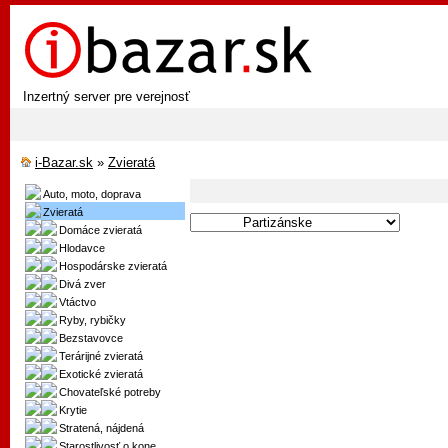
Inzertný server pre verejnosť
i-Bazar.sk
»
Zvieratá
Auto, moto, doprava
Zvieratá
Domáce zvieratá
Hlodavce
Hospodárske zvieratá
Divá zver
Vtáctvo
Ryby, rybičky
Bezstavovce
Terárijné zvieratá
Exotické zvieratá
Chovateľské potreby
Krytie
Stratená, nájdená
Starostlivosť o kone