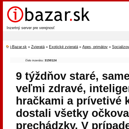
Inzertný server pre verejnosť
i-Bazar.sk
»
Zvieratá
»
Exotické zvieratá
»
Apes, primátov
»
Socializo
číslo inzerátu:
3150124
9 týždňov staré, same
veľmi zdravé, intelig
hračkami a prívetivé
dostali všetky očkova
prechádzky. V prípad