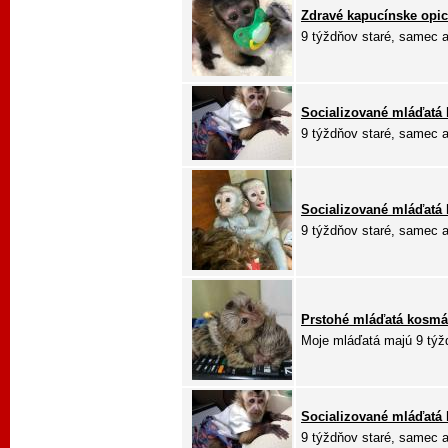
Zdravé kapucínske opic
9 týždňov staré, samec aj
Socializované mláďatá 
9 týždňov staré, samec aj
Socializované mláďatá 
9 týždňov staré, samec aj
Prstohé mláďatá kosmá
Moje mláďatá majú 9 týžd
Socializované mláďatá 
9 týždňov staré, samec aj