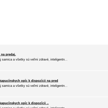
 na predaj.
 samica a všetky sú veľmi zdravé, inteligentn...
kapucínskych opíc k dispozícii na pred
 samica a všetky sú veľmi zdravé, inteligentn...
apucínskych opíc k dispozícii ..