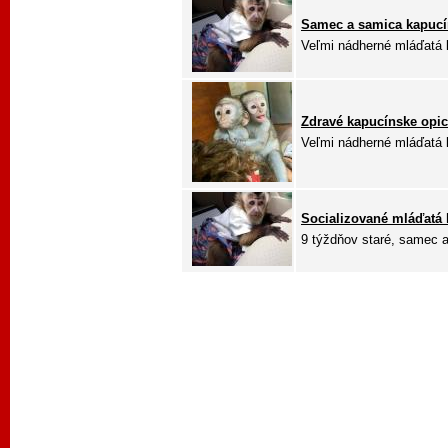
Samec a samica kapucí
Veľmi nádherné mláďatá
Zdravé kapucínske opic
Veľmi nádherné mláďatá
Socializované mláďatá 
9 týždňov staré, samec aj