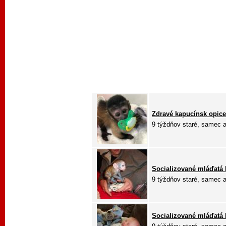
Zdravé kapucínsk opice
9 týždňov staré, samec aj
Socializované mláďatá 
9 týždňov staré, samec aj
Socializované mláďatá k