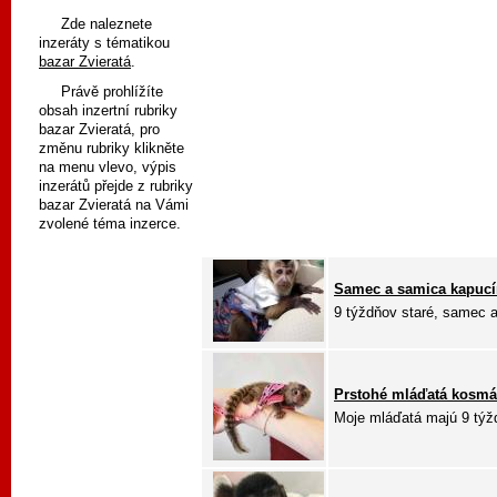
Zde naleznete
inzeráty s tématikou
bazar Zvieratá
.
Právě prohlížíte
obsah inzertní rubriky
bazar Zvieratá, pro
změnu rubriky klikněte
na menu vlevo, výpis
inzerátů přejde z rubriky
bazar Zvieratá na Vámi
zvolené téma inzerce.
Samec a samica kapucí
9 týždňov staré, samec aj
Prstohé mláďatá kosmá
Moje mláďatá majú 9 týžd