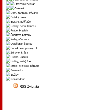
Stráženie zvierat
Ostatné
Dom, záhrada, bývanie
Detský bazár
Elektro, počítače
Reality, nehnuteľnosti
Práce, brigády
Športové potreby
Knihy, učebnice
Oblečenie, šperky
Podnikania, priemysel
Zdravie, krása
Hudba, kultúra
Hobby, voľný čas
Stroje, prístroje, náradie
Zoznamka
Služby
Nezaradené
RSS Zvieratá