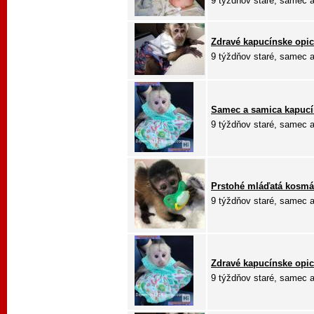
9 týždňov staré, samec aj
Zdravé kapucínske opic
9 týždňov staré, samec aj
Samec a samica kapucí
9 týždňov staré, samec aj
Prstohé mláďatá kosmá
9 týždňov staré, samec aj
Zdravé kapucínske opic
9 týždňov staré, samec aj