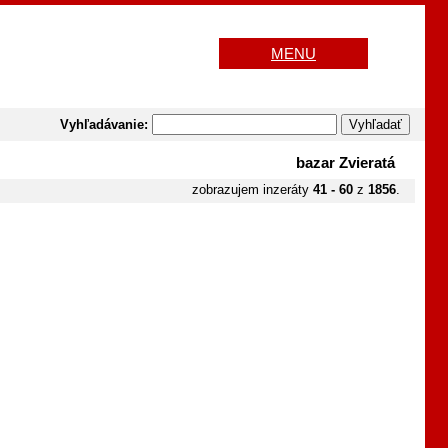
MENU
Vyhľadávanie:
bazar Zvieratá
zobrazujem inzeráty
41 - 60
z
1856
.