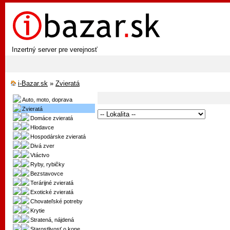
Inzertný server pre verejnosť
i-Bazar.sk
»
Zvieratá
Auto, moto, doprava
Zvieratá
Domáce zvieratá
Hlodavce
Hospodárske zvieratá
Divá zver
Vtáctvo
Ryby, rybičky
Bezstavovce
Terárijné zvieratá
Exotické zvieratá
Chovateľské potreby
Krytie
Stratená, nájdená
Starostlivosť o kone