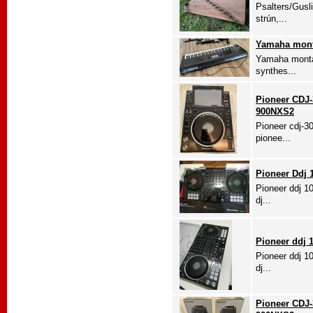
Psalters/Gusl
strún,...
Yamaha monta
Yamaha montage
synthes...
Pioneer CDJ-
900NXS2
Pioneer cdj-3
pionee...
Pioneer Ddj 1
Pioneer ddj 10
dj...
Pioneer ddj 1
Pioneer ddj 10
dj...
Pioneer CDJ-