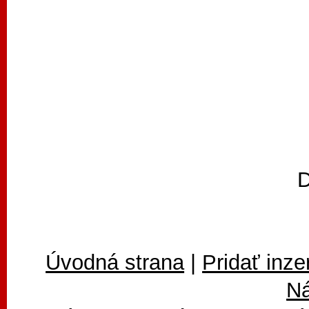
D
Úvodná strana
|
Pridať inze
N