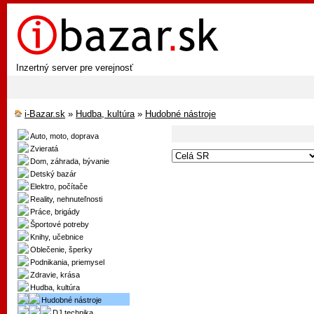
Inzertný server pre verejnosť
i-Bazar.sk
»
Hudba, kultúra
»
Hudobné nástroje
Auto, moto, doprava
Zvieratá
Dom, záhrada, bývanie
Detský bazár
Elektro, počítače
Reality, nehnuteľnosti
Práce, brigády
Športové potreby
Knihy, učebnice
Oblečenie, šperky
Podnikania, priemysel
Zdravie, krása
Hudba, kultúra
Hudobné nástroje
DJ technika