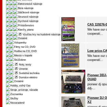
Elektronické nástroje
Bicie nástroje
Sláčikové nástroje
Strunové nástroje
Dychové nástroje
CAS 119276-0
Príslušenstvo
We have our o
Klavíry, piana
cooperati...
Výučba hry na hudobné nástroje
Ostatné
Vstupenky
Filmy na CD, DVD
Low price,CA
Hudba na CD, DVD
Miesto v kapele
We have our o
cooperati...
Skúšobne
Noty, texty
Umenie
Svetelná technika
Pioneer DDJ-
Domáce elektro
QUAD
Ostatné
pioneer dj opu
Hobby, voľný čas
ddj-...
Stroje, prístroje, náradie
Zoznamka
Pioneer DJ 
Služby
XZ
Nezaradené
pioneer dj opu