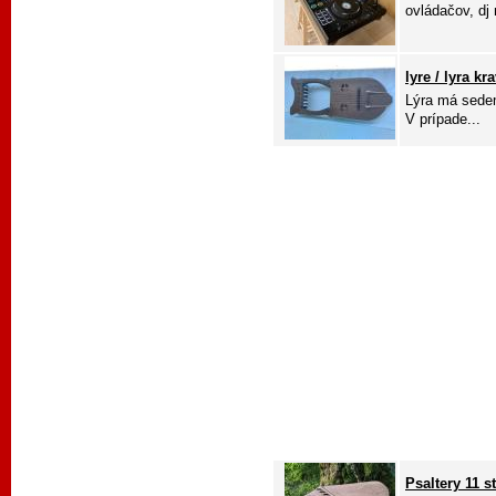
ovládačov, dj 
lyre / lyra kra
Lýra má sedem
V prípade...
Psaltery 11 s