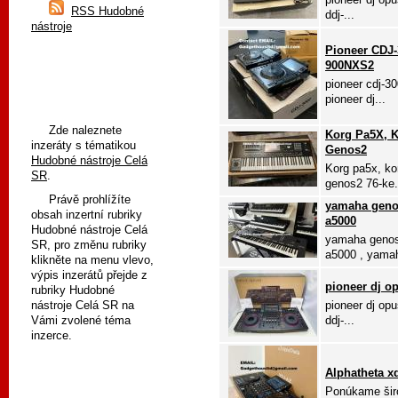
RSS Hudobné
ddj-...
nástroje
Pioneer CDJ-
900NXS2
pioneer cdj-30
pioneer dj...
Zde naleznete
Korg Pa5X, K
inzeráty s tématikou
Genos2
Hudobné nástroje Celá
Korg pa5x, ko
SR
.
genos2 76-ke.
Právě prohlížíte
yamaha genos
obsah inzertní rubriky
a5000
Hudobné nástroje Celá
yamaha genos
SR, pro změnu rubriky
a5000 , yamah
klikněte na menu vlevo,
výpis inzerátů přejde z
pioneer dj op
rubriky Hudobné
nástroje Celá SR na
pioneer dj opu
Vámi zvolené téma
ddj-...
inzerce.
Alphatheta x
Ponúkame širo