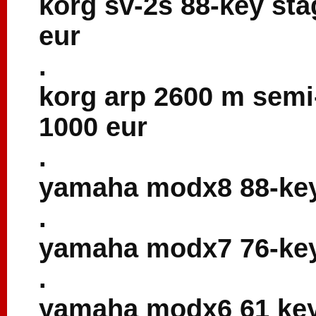
korg sv-2s 88-key st
eur
.
korg arp 2600 m semi
1000 eur
.
yamaha modx8 88-key 
.
yamaha modx7 76-key 
.
yamaha modx6 61 key 