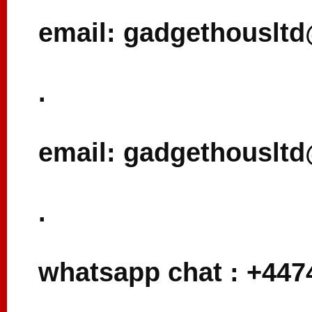
email: gadgethouslt
.
email: gadgethouslt
.
whatsapp chat : +44