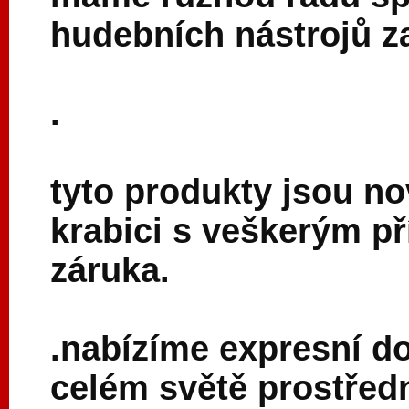
hudebních nástrojů za
.
tyto produkty jsou nov
krabici s veškerým př
záruka.
.nabízíme expresní d
celém světě prostřed