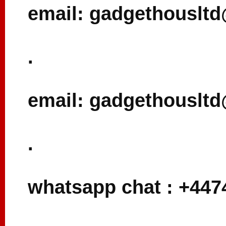
email: gadgethouslt
.
email: gadgethouslt
.
whatsapp chat : +44