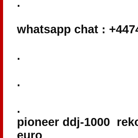
.
whatsapp chat : +44
.
.
.
pioneer ddj-1000 reko
euro