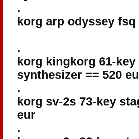
.
korg arp odyssey fsq
.
korg kingkorg 61-key
synthesizer == 520 eu
.
korg sv-2s 73-key sta
eur
.