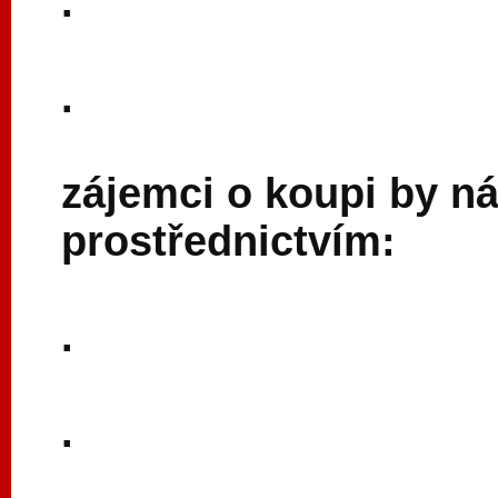
.
.
zájemci o koupi by n
prostřednictvím:
.
.