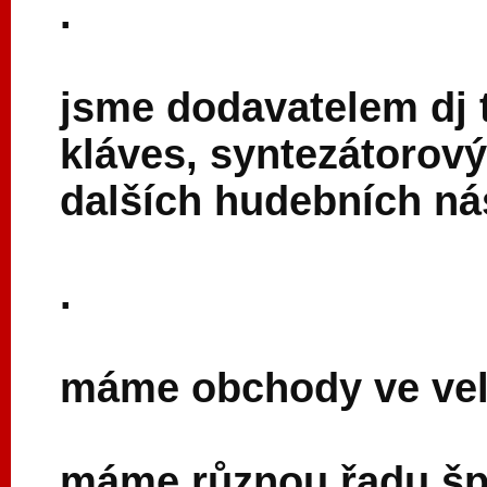
.
jsme dodavatelem dj 
kláves, syntezátorový
dalších hudebních nás
.
máme obchody ve velk
máme různou řadu šp