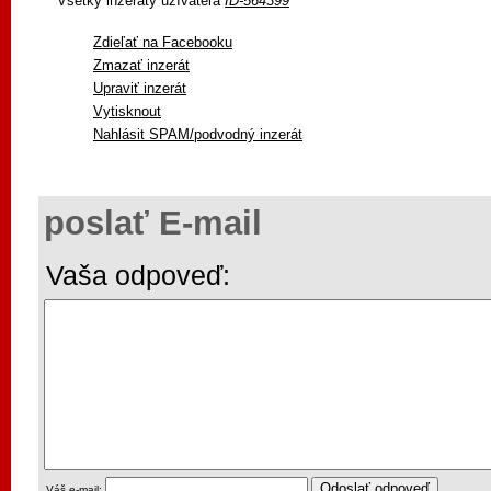
Všetky inzeráty užívateľa
ID-564399
Zdieľať na Facebooku
Zmazať inzerát
Upraviť inzerát
Vytisknout
Nahlásit SPAM/podvodný inzerát
poslať E-mail
Vaša odpoveď:
Váš e-mail: