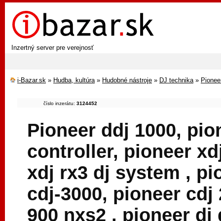
Inzertný server pre verejnosť
i-Bazar.sk
»
Hudba, kultúra
»
Hudobné nástroje
»
DJ technika
»
Pioneer
číslo inzerátu:
3124452
Pioneer ddj 1000, pio
controller, pioneer xd
xdj rx3 dj system , pi
cdj-3000, pioneer cdj
900 nxs2 , pioneer dj