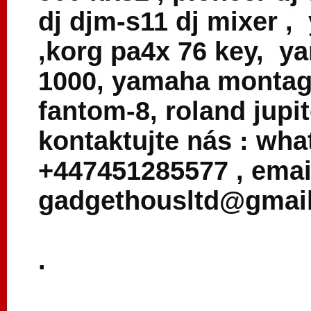
dj djm-s11 dj mixer 
,korg pa4x 76 key, y
1000, yamaha montage
fantom-8, roland jupit
kontaktujte nás : wha
+447451285577 , emai
gadgethousltd@gmai
.