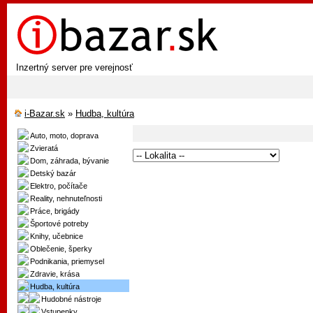
Inzertný server pre verejnosť
i-Bazar.sk
»
Hudba, kultúra
Auto, moto, doprava
Zvieratá
Dom, záhrada, bývanie
Detský bazár
Elektro, počítače
Reality, nehnuteľnosti
Práce, brigády
Športové potreby
Knihy, učebnice
Oblečenie, šperky
Podnikania, priemysel
Zdravie, krása
Hudba, kultúra
Hudobné nástroje
Vstupenky