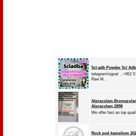
5cl-adb Powder 5cl Adb 
telegram/signal: , +852 
Raw M...
Alprazolam,Bromazol
Alprazolam,2898
We offer fast an top quali
Rock pod kameňom 20