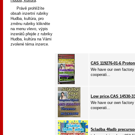
Hudba, kultúra
.
Právě prohlížíte
obsah inzertní rubriky
Hudba, kultúra, pro
změnu rubriky klikněte
na menu vlevo, výpis
inzerátů přejde z rubriky
Hudba, kultúra na Vámi
zvolené téma inzerce.
CAS 119276-01-6 Proton
We have our own factory 
cooperati...
Low price,CAS 14530-3
We have our own factory 
cooperati...
5cladba 4fadb precursor