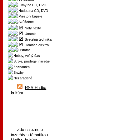
Filmy na CD, DVD
Hudba na CD, DVD
Miesto v kapele
Skúšobne
Noty, texty
Umenie
Svetelná technika
Domáce elektro
Ostatné
Hobby, voľný čas
Stroje, prístroje, náradie
Zoznamka
Služby
Nezaradené
RSS Hudba,
kultúra
Zde naleznete
inzeráty s tématikou