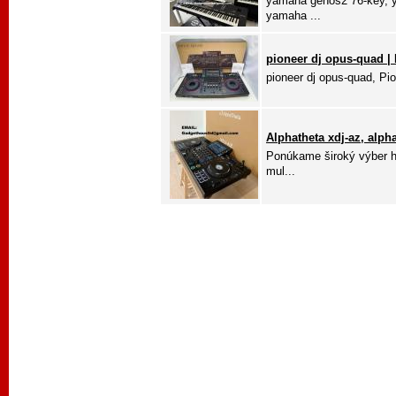
yamaha genos2 76-key, 
yamaha ...
pioneer dj opus-quad | P
pioneer dj opus-quad, Pion
Alphatheta xdj-az, alp
Ponúkame široký výber h
mul...