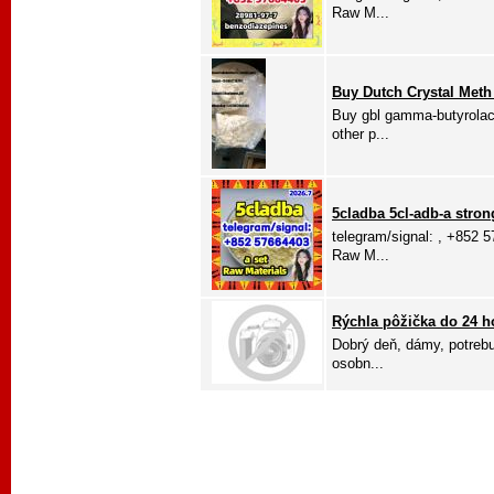
Raw M...
Buy Dutch Crystal Meth
Buy gbl gamma-butyrolac
other p...
5cladba 5cl-adb-a strong
telegram/signal: , +852 
Raw M...
Rýchla pôžička do 24 
Dobrý deň, dámy, potrebu
osobn...