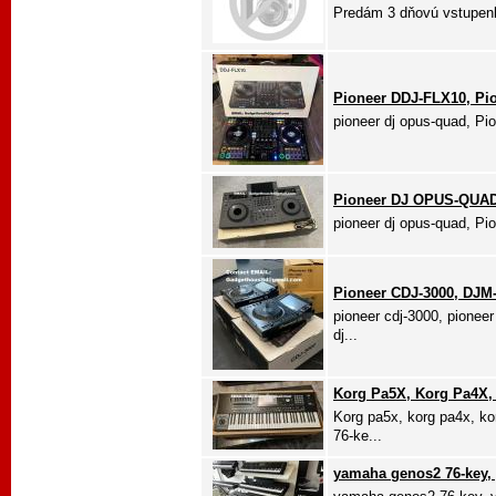
Predám 3 dňovú vstupen
Pioneer DDJ-FLX10, Pi
pioneer dj opus-quad, Pion
Pioneer DJ OPUS-QUAD,
pioneer dj opus-quad, Pion
Pioneer CDJ-3000, DJM
pioneer cdj-3000, pioneer
dj...
Korg Pa5X, Korg Pa4X,
Korg pa5x, korg pa4x, k
76-ke...
yamaha genos2 76-key,