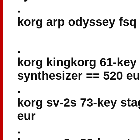
.
korg arp odyssey fsq
.
korg kingkorg 61-key
synthesizer == 520 eu
.
korg sv-2s 73-key sta
eur
.