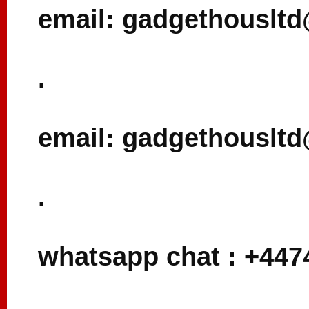
email: gadgethouslt
.
email: gadgethouslt
.
whatsapp chat : +44