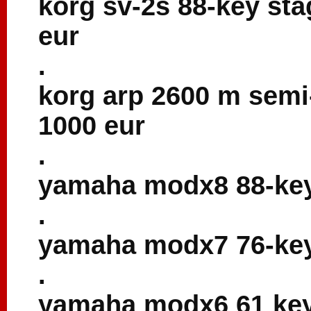
korg sv-2s 88-key st
eur
.
korg arp 2600 m semi
1000 eur
.
yamaha modx8 88-key 
.
yamaha modx7 76-key 
.
yamaha modx6 61 key 