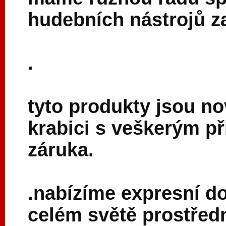
hudebních nástrojů za
.
tyto produkty jsou nov
krabici s veškerým př
záruka.
.nabízíme expresní d
celém světě prostřed