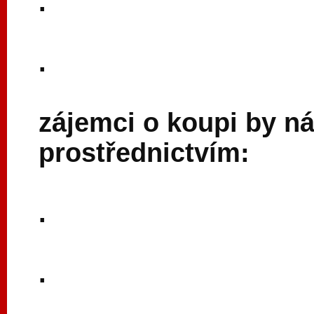
.
.
zájemci o koupi by n
prostřednictvím:
.
.