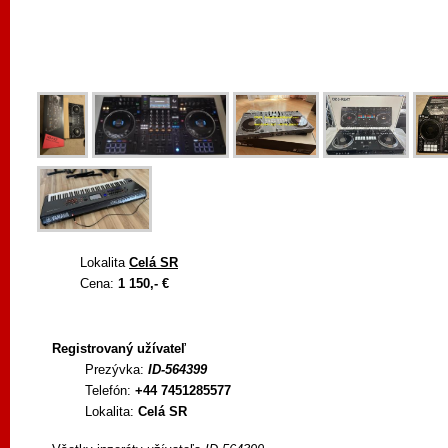
Lokalita
Celá SR
Cena:
1 150,- €
Registrovaný užívateľ
Prezývka:
ID-564399
Telefón:
+44 7451285577
Lokalita:
Celá SR