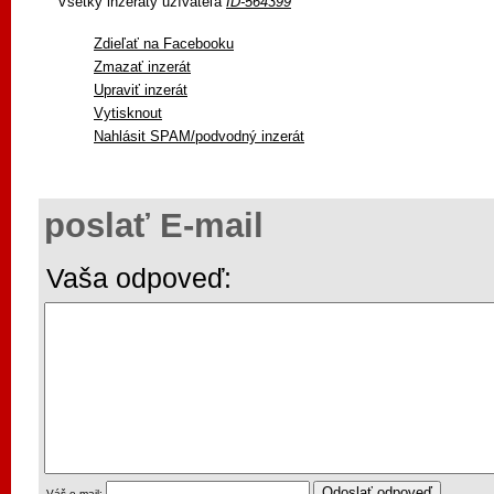
Všetky inzeráty užívateľa
ID-564399
Zdieľať na Facebooku
Zmazať inzerát
Upraviť inzerát
Vytisknout
Nahlásit SPAM/podvodný inzerát
poslať E-mail
Vaša odpoveď:
Váš e-mail: