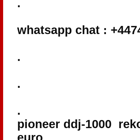
.
whatsapp chat : +44
.
.
.
pioneer ddj-1000 reko
euro