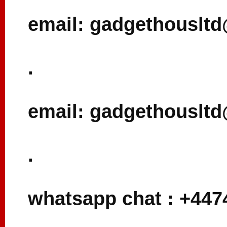
email: gadgethouslt
.
email: gadgethouslt
.
whatsapp chat : +44