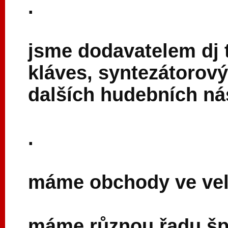
.
jsme dodavatelem dj 
kláves, syntezátorový
dalších hudebních nás
.
máme obchody ve velk
máme různou řadu šp