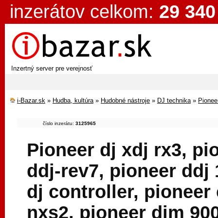
inzerátov celkom:
29 340
Inzertný server pre verejnosť
i-Bazar.sk
»
Hudba, kultúra
»
Hudobné nástroje
»
DJ technika
»
Pionee
číslo inzerátu:
3125965
Pioneer dj xdj rx3, pi
ddj-rev7, pioneer ddj
dj controller, pioneer
nxs2, pioneer djm 900