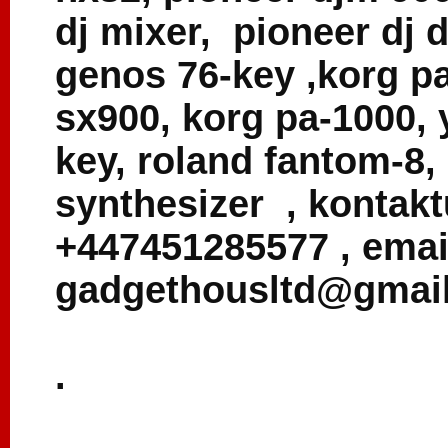
dj mixer, pioneer dj 
genos 76-key ,korg p
sx900, korg pa-1000,
key, roland fantom-8, 
synthesizer , kontakt
+447451285577 , emai
gadgethousltd@gmai
.