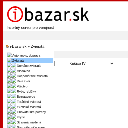
Inzertný server pre verejnosť
i-Bazar.sk
»
Zvieratá
Auto, moto, doprava
Zvieratá
Domáce zvieratá
Hlodavce
Hospodárske zvieratá
Divá zver
Vtáctvo
Ryby, rybičky
Bezstavovce
Terárijné zvieratá
Exotické zvieratá
Chovateľské potreby
Krytie
Stratená, nájdená
Starostlivosť o kone