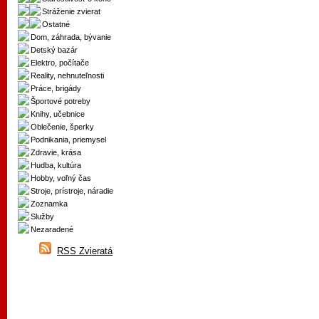
Stráženie zvierat
Ostatné
Dom, záhrada, bývanie
Detský bazár
Elektro, počítače
Reality, nehnuteľnosti
Práce, brigády
Športové potreby
Knihy, učebnice
Oblečenie, šperky
Podnikania, priemysel
Zdravie, krása
Hudba, kultúra
Hobby, voľný čas
Stroje, prístroje, náradie
Zoznamka
Služby
Nezaradené
RSS Zvieratá