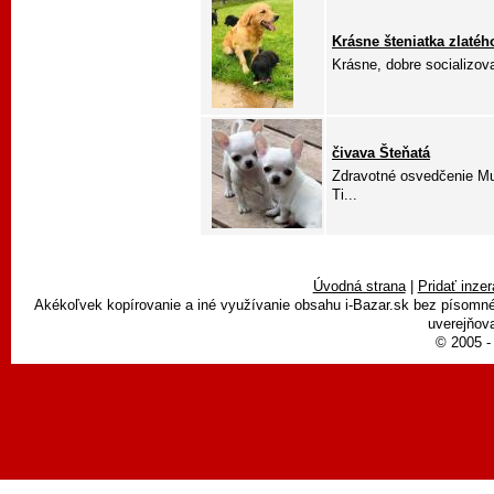
Krásne šteniatka zlatého
Krásne, dobre socializova
čivava Šteňatá
Zdravotné osvedčenie Mu
Ti...
Úvodná strana
|
Pridať inzer
Akékoľvek kopírovanie a iné využívanie obsahu i-Bazar.sk bez písomn
uverejňova
© 2005 - 