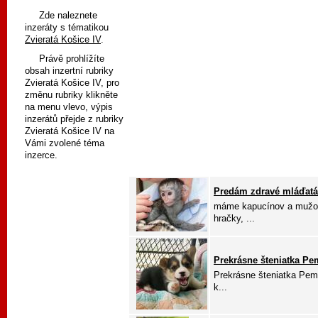
Zde naleznete
inzeráty s tématikou
Zvieratá Košice IV
.
Právě prohlížíte
obsah inzertní rubriky
Zvieratá Košice IV, pro
změnu rubriky klikněte
na menu vlevo, výpis
inzerátů přejde z rubriky
Zvieratá Košice IV na
Vámi zvolené téma
inzerce.
Predám zdravé mláďatá
máme kapucínov a mužov.
hračky, ...
Prekrásne šteniatka Pe
Prekrásne šteniatka Pem
k...