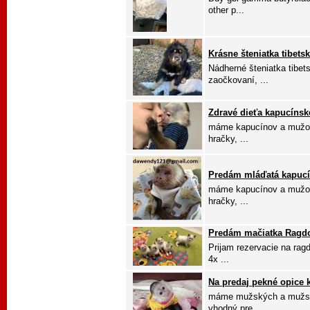
other p...
Krásne šteniatka tibets
Nádherné šteniatka tibets
zaočkovaní, ...
Zdravé dieťa kapucínsk
máme kapucínov a mužov.
hračky, ...
Predám mláďatá kapucí
máme kapucínov a mužov.
hračky, ...
Predám mačiatka Ragdo
Prijam rezervacie na rag
4x ...
Na predaj pekné opice 
máme mužských a mužský
vhodný pre ...