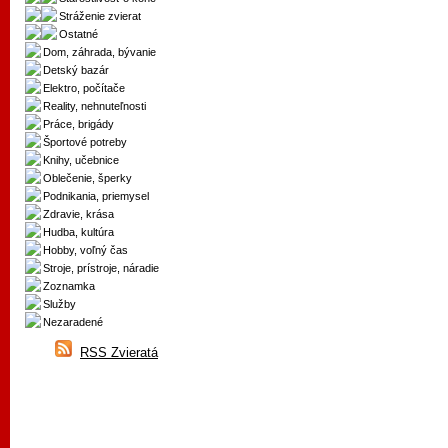
Stráženie zvierat
Ostatné
Dom, záhrada, bývanie
Detský bazár
Elektro, počítače
Reality, nehnuteľnosti
Práce, brigády
Športové potreby
Knihy, učebnice
Oblečenie, šperky
Podnikania, priemysel
Zdravie, krása
Hudba, kultúra
Hobby, voľný čas
Stroje, prístroje, náradie
Zoznamka
Služby
Nezaradené
RSS Zvieratá