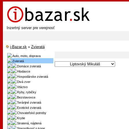
Inzertný server pre verejnosť
i-Bazar.sk
»
Zvieratá
Auto, moto, doprava
Zvieratá
Domáce zvieratá
Hlodavce
Hospodárske zvieratá
Divá zver
Vtáctvo
Ryby, rybičky
Bezstavovce
Terárijné zvieratá
Exotické zvieratá
Chovateľské potreby
Krytie
Stratená, nájdená
Starostlivosť o kone