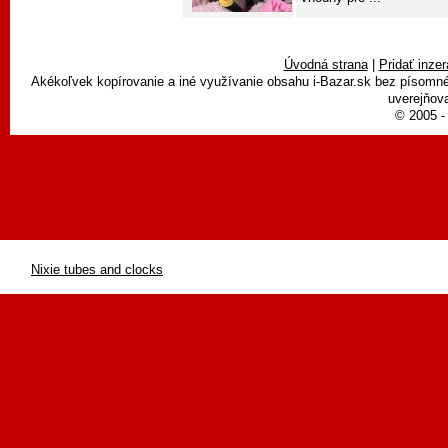
Úvodná strana
|
Pridať inzer
Akékoľvek kopírovanie a iné využívanie obsahu i-Bazar.sk bez písomn
uverejňova
© 2005 - 
Nixie tubes and clocks