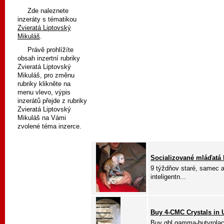
Zde naleznete
inzeráty s tématikou
Zvieratá Liptovský
Mikuláš
.
Právě prohlížíte
obsah inzertní rubriky
Zvieratá Liptovský
Mikuláš, pro změnu
rubriky klikněte na
menu vlevo, výpis
inzerátů přejde z rubriky
Zvieratá Liptovský
Mikuláš na Vámi
zvolené téma inzerce.
Socializované mláďatá k
9 týždňov staré, samec a
inteligentn...
Buy 4-CMC Crystals in
Buy gbl gamma-butyrolac