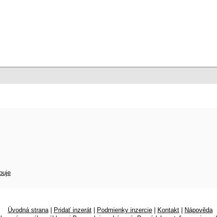
buje
Úvodná strana
|
Pridať inzerát
|
Podmienky inzercie
|
Kontakt
|
Nápověda