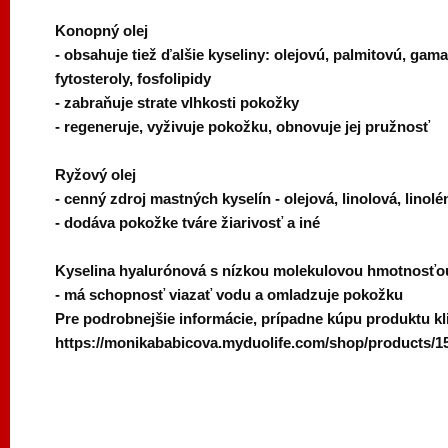
Konopný olej
- obsahuje tiež ďalšie kyseliny: olejovú, palmitovú, gama-
fytosteroly, fosfolipidy
- zabraňuje strate vlhkosti pokožky
- regeneruje, vyživuje pokožku, obnovuje jej pružnosť
Ryžový olej
- cenný zdroj mastných kyselín - olejová, linolová, linol
- dodáva pokožke tváre žiarivosť a iné
Kyselina hyalurónová s nízkou molekulovou hmotnosťo
- má schopnosť viazať vodu a omladzuje pokožku
Pre podrobnejšie informácie, prípadne kúpu produktu kl
https://monikababicova.myduolife.com/shop/products/1