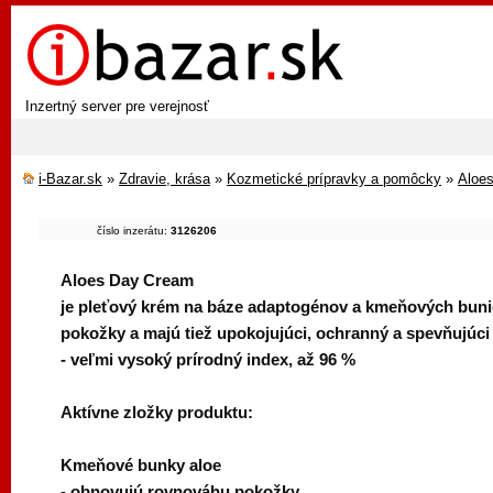
Inzertný server pre verejnosť
i-Bazar.sk
»
Zdravie, krása
»
Kozmetické prípravky a pomôcky
»
Aloe
číslo inzerátu:
3126206
Aloes Day Cream
je pleťový krém na báze adaptogénov a kmeňových buni
pokožky a majú tiež upokojujúci, ochranný a spevňujúci
- veľmi vysoký prírodný index, až 96 %
Aktívne zložky produktu:
Kmeňové bunky aloe
- obnovujú rovnováhu pokožky