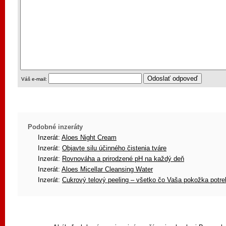
Váš e-mail:
Podobné inzeráty
Inzerát:
Aloes Night Cream
Inzerát:
Objavte silu účinného čistenia tváre
Inzerát:
Rovnováha a prirodzené pH na každý deň
Inzerát:
Aloes Micellar Cleansing Water
Inzerát:
Cukrový telový peeling – všetko čo Vaša pokožka potre