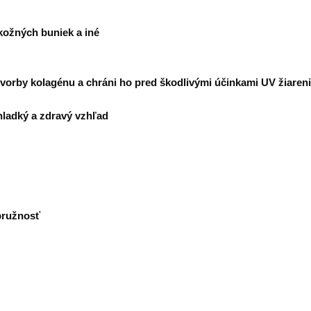
kožných buniek a iné
 tvorby kolagénu a chráni ho pred škodlivými účinkami UV žiaren
hladký a zdravý vzhľad
pružnosť