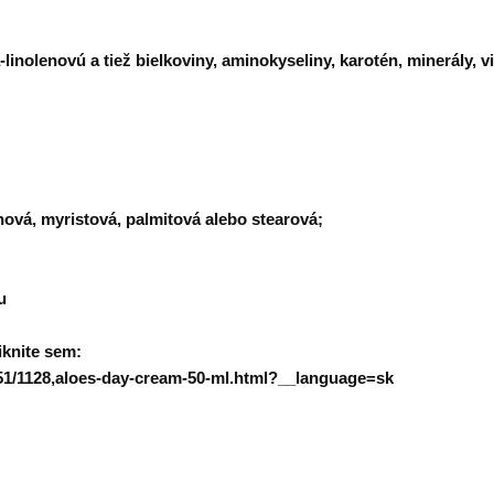
linolenovú a tiež bielkoviny, aminokyseliny, karotén, minerály, vi
énová, myristová, palmitová alebo stearová;
u
iknite sem:
51/1128,aloes-day-cream-50-ml.html?__language=sk