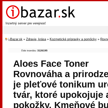
Inzertný server pre verejnosť
i-Bazar.sk
»
Zdravie, krása
»
Kozmetické prípravky a pomôcky
»
Rovno
číslo inzerátu:
3126195
Aloes Face Toner
Rovnováha a prirodze
je pleťové tonikum ur
tvár, ktoré upokojuje
pokožky. Kmeňové bu