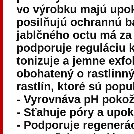
vo výrobku majú upok
posilňujú ochrannú ba
jablčného octu má za
podporuje reguláciu k
tonizuje a jemne exfo
obohatený o rastlinný
rastlín, ktoré sú popu
- Vyrovnáva pH pokož
- Sťahuje póry a upo
- Podporuje regenerá