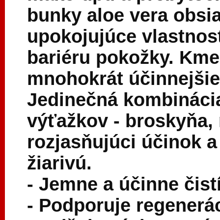
bunky aloe vera obsi
upokojujúce vlastnos
bariéru pokožky. Kme
mnohokrát účinnejšie 
Jedinečná kombinácia
výťažkov - broskyňa, 
rozjasňujúci účinok a
žiarivú.
- Jemne a účinne čistí
- Podporuje regenerá