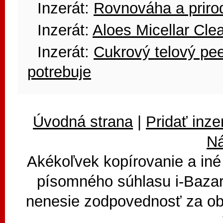
Inzerát:
Rovnováha a priro
Inzerát:
Aloes Micellar Cle
Inzerát:
Cukrový telový pe
potrebuje
Úvodná strana
|
Pridať inze
N
Akékoľvek kopírovanie a iné
písomného súhlasu i-Bazar
nenesie zodpovednosť za ob