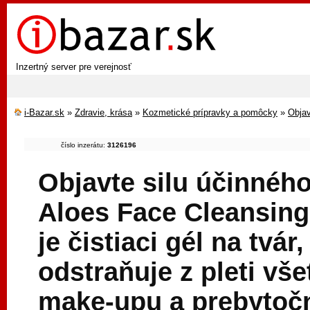
Inzertný server pre verejnosť
i-Bazar.sk
»
Zdravie, krása
»
Kozmetické prípravky a pomôcky
»
Objav
číslo inzerátu:
3126196
Objavte silu účinného
Aloes Face Cleansing
je čistiaci gél na tvá
odstraňuje z pleti vš
make-upu a prebytoč