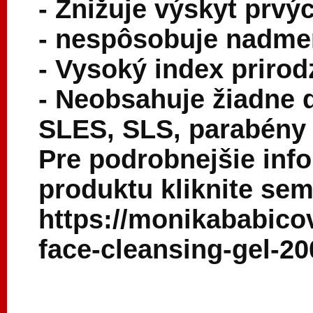
- Znižuje výskyt prvý
- nespôsobuje nadme
- Vysoký index prirod
- Neobsahuje žiadne d
SLES, SLS, parabény
Pre podrobnejšie inf
produktu kliknite sem
https://monikababico
face-cleansing-gel-2