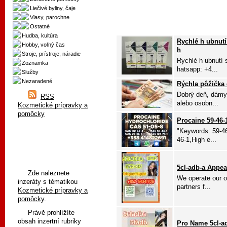
Liečivé byliny, čaje
Vlasy, parochne
Ostatné
Hudba, kultúra
Rychlé h ubnutí
Hobby, voľný čas
h
Stroje, prístroje, náradie
Rychlé h ubnutí 
Zoznamka
hatsapp: +4...
Služby
Nezaradené
Rýchla pôžička
Dobrý deň, dámy,
RSS
alebo osobn...
Kozmetické prípravky a
pomôcky
Procaine 59-46-
"Keywords: 59-46
46-1,High e...
5cl-adb-a Appe
Zde naleznete
We operate our o
inzeráty s tématikou
partners f...
Kozmetické prípravky a
pomôcky
.
Právě prohlížíte
obsah inzertní rubriky
Pro Name 5cl-a