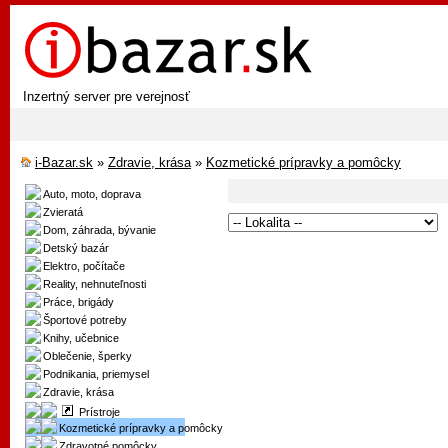
Inzertný server pre verejnosť
i-Bazar.sk
»
Zdravie, krása
»
Kozmetické prípravky a pomôcky
Auto, moto, doprava
Zvieratá
Dom, záhrada, bývanie
Detský bazár
Elektro, počítače
Reality, nehnuteľnosti
Práce, brigády
Športové potreby
Knihy, učebnice
Oblečenie, šperky
Podnikania, priemysel
Zdravie, krása
Prístroje
Kozmetické prípravky a pomôcky
Zdravotné pomôcky