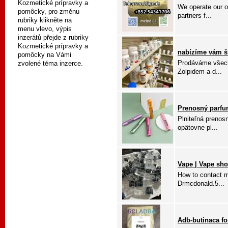
Kozmetické prípravky a
We operate our o
pomôcky, pro změnu
partners f...
rubriky klikněte na
menu vlevo, výpis
inzerátů přejde z rubriky
Kozmetické prípravky a
nabízíme vám š
pomôcky na Vámi
Prodáváme všech
zvolené téma inzerce.
Zolpidem a d...
Prenosný parfum
Plniteľná prenos
opätovne pl...
Vape | Vape sho
How to contact m
Drmcdonald.5...
Adb-butinaca fo