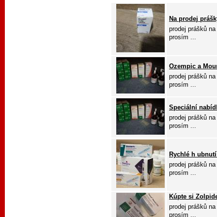
Na prodej prášky
prodej prášků na
prosím ...
Ozempic a Moun
prodej prášků na
prosím ...
Speciální nabí
prodej prášků na
prosím ...
Rychlé h ubnutí
prodej prášků na
prosím ...
Kúpte si Zolpid
prodej prášků na
prosím ...