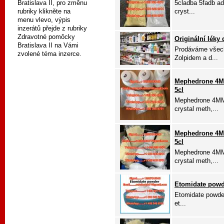
Bratislava II, pro změnu
5cladba 5fadb a
rubriky klikněte na
cryst...
menu vlevo, výpis
inzerátů přejde z rubriky
Zdravotné pomôcky
Originální léky
Bratislava II na Vámi
Prodáváme všech
zvolené téma inzerce.
Zolpidem a d...
Mephedrone 4M
5cl
Mephedrone 4MM
crystal meth,...
Mephedrone 4M
5cl
Mephedrone 4MM
crystal meth,...
Etomidate powde
Etomidate powder
et...