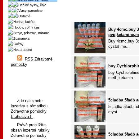
Liečivé byliny, čaje
Vlasy, parochne
Ostatné
Hudba, kultúra
Hobby, voľný čas
Buy 4cmc,buy 
Stroje, prístroje, náradie
pvp,ketamine,
Zoznamka
Buy 4cmc,buy 3
Služby
cystal me...
Nezaradené
RSS Zdravotné
pomôcky
buy Cychlorphi
buy Cychlorphin
meth,ketamin...
5cladba 5fadb 
Zde naleznete
inzeráty s tématikou
5cladba 5fadb a
Zdravotné pomôcky
cryst...
Bratislava II
.
Právě prohlížíte
obsah inzertní rubriky
5cladba 5fadb 
Zdravotné pomôcky