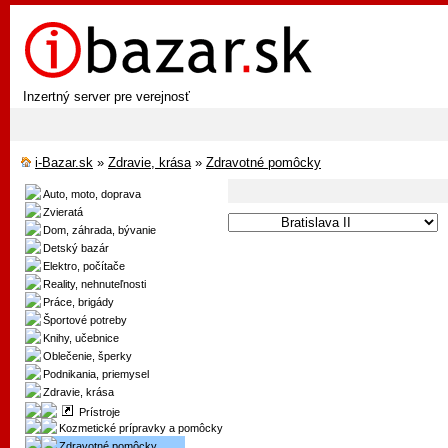
Inzertný server pre verejnosť
i-Bazar.sk
»
Zdravie, krása
»
Zdravotné pomôcky
Auto, moto, doprava
Zvieratá
Dom, záhrada, bývanie
Detský bazár
Elektro, počítače
Reality, nehnuteľnosti
Práce, brigády
Športové potreby
Knihy, učebnice
Oblečenie, šperky
Podnikania, priemysel
Zdravie, krása
Prístroje
Kozmetické prípravky a pomôcky
Zdravotné pomôcky