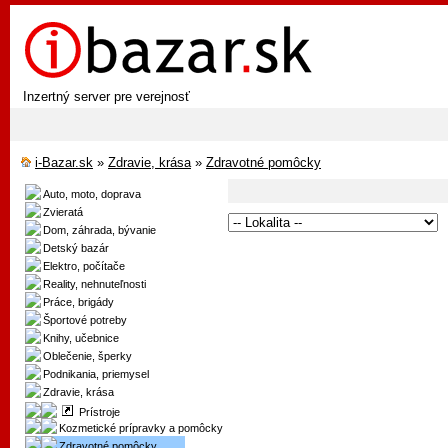
Inzertný server pre verejnosť
i-Bazar.sk
»
Zdravie, krása
»
Zdravotné pomôcky
Auto, moto, doprava
Zvieratá
Dom, záhrada, bývanie
Detský bazár
Elektro, počítače
Reality, nehnuteľnosti
Práce, brigády
Športové potreby
Knihy, učebnice
Oblečenie, šperky
Podnikania, priemysel
Zdravie, krása
Prístroje
Kozmetické prípravky a pomôcky
Zdravotné pomôcky