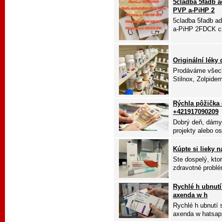
5cladba 5fadb 
PVP a-PiHP 2
5cladba 5fadb a
a-PiHP 2FDCK cr
Originální léky
Prodáváme všech
Stilnox, Zolpidem
Rýchla pôžička
+421917090209
Dobrý deň, dámy,
projekty alebo os
Kúpte si lieky n
Ste dospelý, kto
zdravotné problé
Rychlé h ubnutí
axenda w h
Rychlé h ubnutí 
axenda w hatsapp