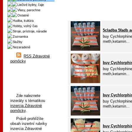
Liečivé byliny, čaje
Vlasy, parochne
Ostatné
Hudba, kultúra
Hobby, voľný čas
5cladba 5fadb 
Stroje, prístroje, náradie
buy Cychlorphin
Zoznamka
meth,ketamin...
Služby
Nezaradené
RSS Zdravotné
pomôcky
buy Cychlorphi
buy Cychlorphin
meth,ketamin...
buy Cychlorphi
Zde naleznete
inzeráty s tématikou
buy Cychlorphin
inzercia Zdravotné
meth,ketamin...
pomôcky
.
Právě prohlížíte
obsah inzertní rubriky
buy Cychlorphi
inzercia Zdravotné