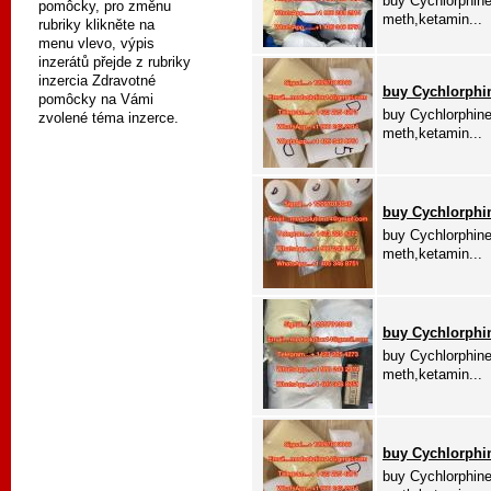
buy Cychlorphin
pomôcky, pro změnu
meth,ketamin...
rubriky klikněte na
menu vlevo, výpis
inzerátů přejde z rubriky
inzercia Zdravotné
buy Cychlorphi
pomôcky na Vámi
buy Cychlorphin
zvolené téma inzerce.
meth,ketamin...
buy Cychlorphi
buy Cychlorphin
meth,ketamin...
buy Cychlorphi
buy Cychlorphin
meth,ketamin...
buy Cychlorphi
buy Cychlorphin