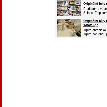
Originální léky
Prodáváme všech
Stilnox, Zolpidem
Originální léky
WhatsApp
Trpíte chronicko
Trpíte poruchou p