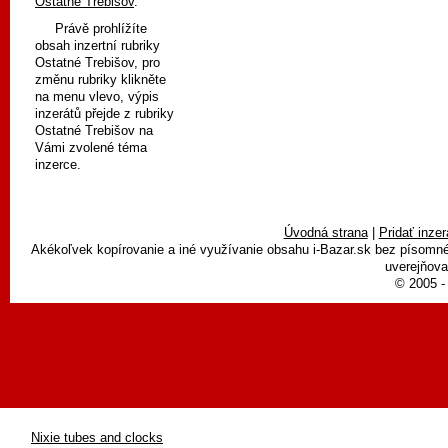
Ostatné Trebišov
.
Právě prohlížíte
obsah inzertní rubriky
Ostatné Trebišov, pro
změnu rubriky klikněte
na menu vlevo, výpis
inzerátů přejde z rubriky
Ostatné Trebišov na
Vámi zvolené téma
inzerce.
Úvodná strana
|
Pridať inzer
Akékoľvek kopírovanie a iné využívanie obsahu i-Bazar.sk bez písomn
uverejňova
© 2005 - 
Nixie tubes and clocks