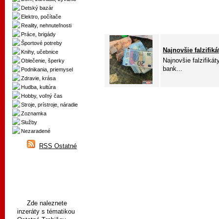
Detský bazár
Elektro, počítače
Reality, nehnuteľnosti
Práce, brigády
Športové potreby
Najnovšie falzifik
Knihy, učebnice
Najnovšie falzifikát
Oblečenie, šperky
bank...
Podnikania, priemysel
Zdravie, krása
Hudba, kultúra
Hobby, voľný čas
Stroje, prístroje, náradie
Zoznamka
Služby
Nezaradené
RSS Ostatné
Zde naleznete
inzeráty s tématikou