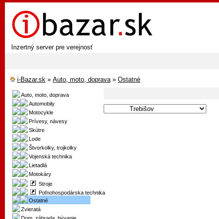
Inzertný server pre verejnosť
i-Bazar.sk
»
Auto, moto, doprava
»
Ostatné
Auto, moto, doprava
Automobily
Motocykle
Prívesy, návesy
Skútre
Lode
Štvorkolky, trojkolky
Vojenská technika
Lietadlá
Motokáry
Stroje
Poľnohospodárska technika
Ostatné
Zvieratá
Dom, záhrada, bývanie