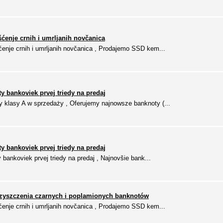
šćenje crnih i umrljanih novčanica
enje crnih i umrljanih novčanica , Prodajemo SSD kem...
áty bankoviek prvej triedy na predaj
 klasy A w sprzedaży , Oferujemy najnowsze banknoty (...
áty bankoviek prvej triedy na predaj
y bankoviek prvej triedy na predaj , Najnovšie bank...
zyszczenia czarnych i poplamionych banknotów
enje crnih i umrljanih novčanica , Prodajemo SSD kem...