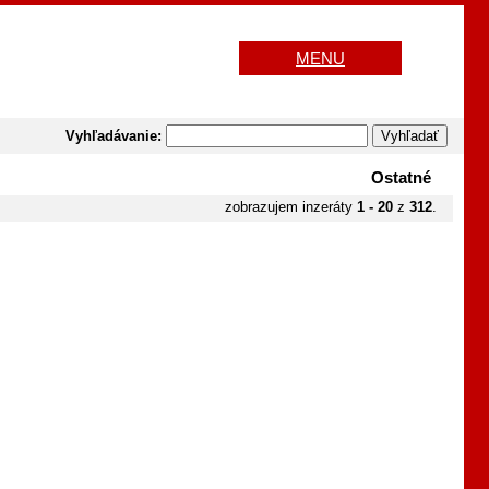
MENU
Vyhľadávanie:
Ostatné
zobrazujem inzeráty
1 - 20
z
312
.