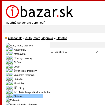
Inzertný server pre verejnosť
i-Bazar.sk
»
Auto, moto, doprava
»
Ostatné
Auto, moto, doprava
Automobily
Motocykle
Prívesy, návesy
Skútre
Lode
Štvorkolky, trojkolky
Vojenská technika
Lietadlá
Motokáry
Stroje
Poľnohospodárska technika
Ostatné
Zvieratá
Dom, záhrada, bývanie