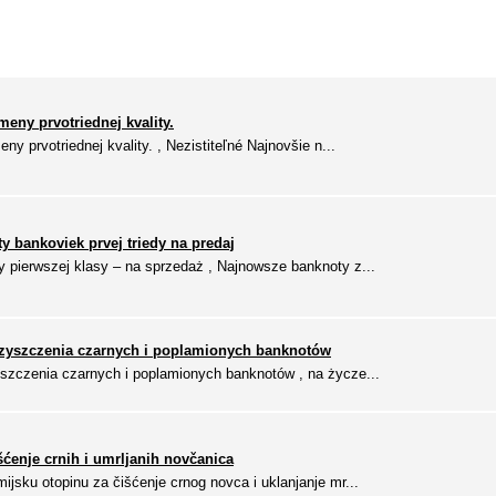
meny prvotriednej kvality.
ny prvotriednej kvality. , Nezistiteľné Najnovšie n...
áty bankoviek prvej triedy na predaj
 pierwszej klasy – na sprzedaż , Najnowsze banknoty z...
zyszczenia czarnych i poplamionych banknotów
szczenia czarnych i poplamionych banknotów , na życze...
šćenje crnih i umrljanih novčanica
sku otopinu za čišćenje crnog novca i uklanjanje mr...