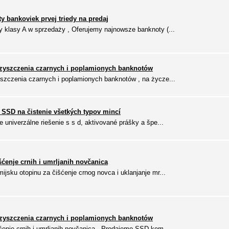
áty bankoviek prvej triedy na predaj
 klasy A w sprzedaży , Oferujemy najnowsze banknoty (...
zyszczenia czarnych i poplamionych banknotów
szczenia czarnych i poplamionych banknotów , na życze...
 SSD na čistenie všetkých typov mincí
univerzálne riešenie s s d, aktivované prášky a špe...
šćenje crnih i umrljanih novčanica
sku otopinu za čišćenje crnog novca i uklanjanje mr...
zyszczenia czarnych i poplamionych banknotów
enje crnih i umrljanih novčanica , Prodajemo SSD kem...