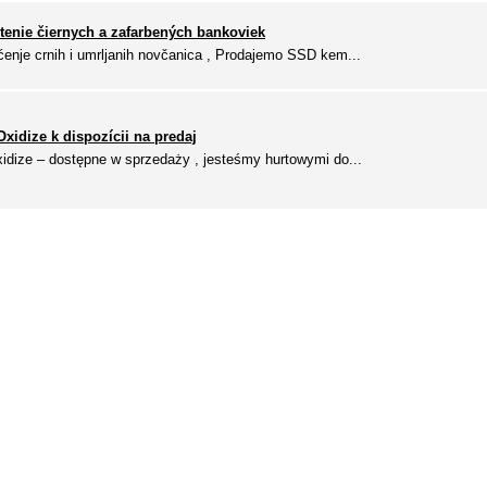
tenie čiernych a zafarbených bankoviek
enje crnih i umrljanih novčanica , Prodajemo SSD kem...
xidize k dispozícii na predaj
xidize – dostępne w sprzedaży , jesteśmy hurtowymi do...