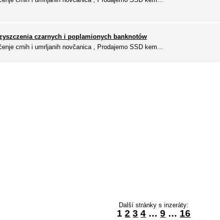
zyszczenia czarnych i poplamionych banknotów
enje crnih i umrljanih novčanica , Prodajemo SSD kem...
Další stránky s inzeráty:
1
2
3
4
…
9
…
16