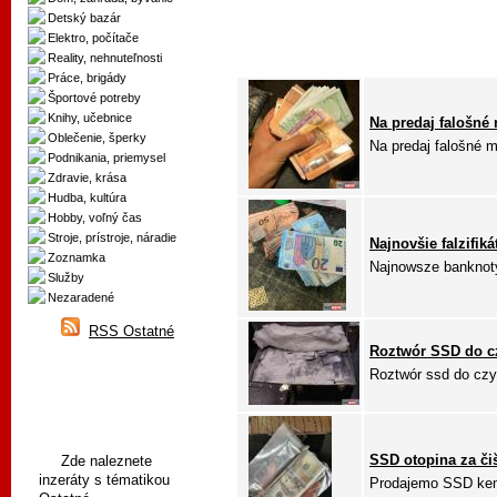
Detský bazár
Elektro, počítače
Reality, nehnuteľnosti
Práce, brigády
Športové potreby
Knihy, učebnice
Na predaj falošné 
Oblečenie, šperky
Na predaj falošné me
Podnikania, priemysel
Zdravie, krása
Hudba, kultúra
Hobby, voľný čas
Stroje, prístroje, náradie
Najnovšie falzifik
Zoznamka
Najnowsze banknoty
Služby
Nezaradené
RSS Ostatné
Roztwór SSD do c
Roztwór ssd do czy
SSD otopina za či
Zde naleznete
inzeráty s tématikou
Prodajemo SSD kemij