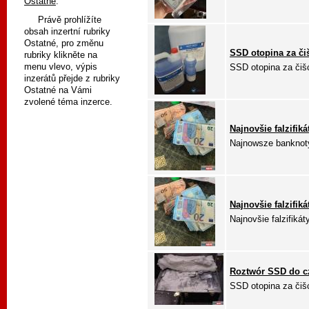
Ostatné
.
Právě prohlížíte
obsah inzertní rubriky
Ostatné, pro změnu
SSD otopina za či
rubriky klikněte na
menu vlevo, výpis
SSD otopina za čišć
inzerátů přejde z rubriky
Ostatné na Vámi
zvolené téma inzerce.
Najnovšie falzifik
Najnowsze banknoty
Najnovšie falzifik
Najnovšie falzifikát
Roztwór SSD do c
SSD otopina za čišć