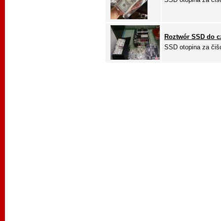
Roztwór SSD do c
SSD otopina za čišć