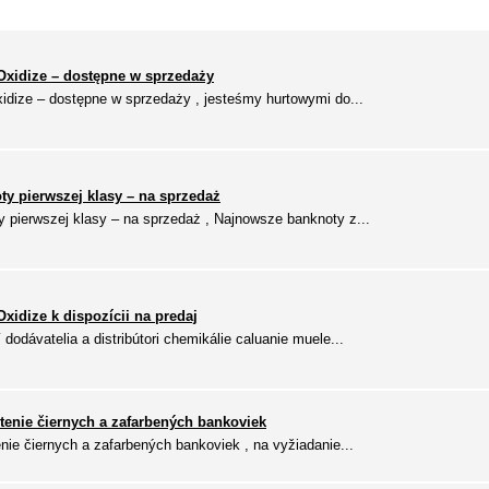
Oxidize – dostępne w sprzedaży
xidize – dostępne w sprzedaży , jesteśmy hurtowymi do...
y pierwszej klasy – na sprzedaż
 pierwszej klasy – na sprzedaż , Najnowsze banknoty z...
xidize k dispozícii na predaj
odávatelia a distribútori chemikálie caluanie muele...
tenie čiernych a zafarbených bankoviek
nie čiernych a zafarbených bankoviek , na vyžiadanie...