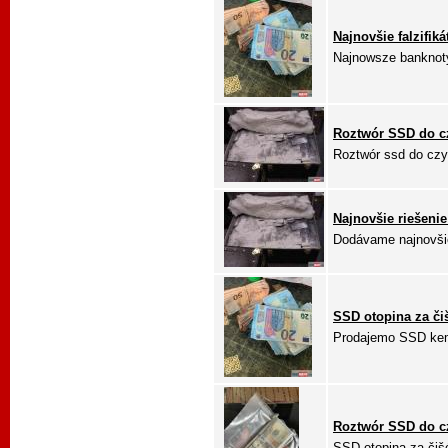
Najnovšie falzifik
Najnowsze banknoty
Roztwór SSD do c
Roztwór ssd do czy
Najnovšie riešenie
Dodávame najnovšie 
SSD otopina za či
Prodajemo SSD kemij
Roztwór SSD do c
SSD otopina za čišć