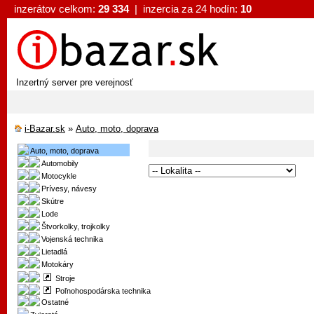
inzerátov celkom:
29 334
| inzercia za 24 hodín:
10
Inzertný server pre verejnosť
i-Bazar.sk
»
Auto, moto, doprava
Auto, moto, doprava
Automobily
Motocykle
Prívesy, návesy
Skútre
Lode
Štvorkolky, trojkolky
Vojenská technika
Lietadlá
Motokáry
Stroje
Poľnohospodárska technika
Ostatné