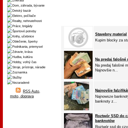
Zvieratá
Dom, záhrada, bývanie
Detský bazár
Elektro, počítače
Reality, nehnuteľnosti
Práce, brigády
Športové potreby
Stavebny material
Knihy, učebnice
Kupim blocky za st
Oblečenie, šperky
Podnikania, priemysel
Zdravie, krása
Hudba, kultúra
Na predaj falošné 
Hobby, voľný čas
Na predaj falošné me
Stroje, prístroje, náradie
Najnovšie n...
Zoznamka
Služby
Nezaradené
Najnovšie falzifik
RSS Auto,
moto, doprava
Najnowsze banknoty
banknoty z...
Roztwór SSD do c
banknotów
Roztwór ssd do czy