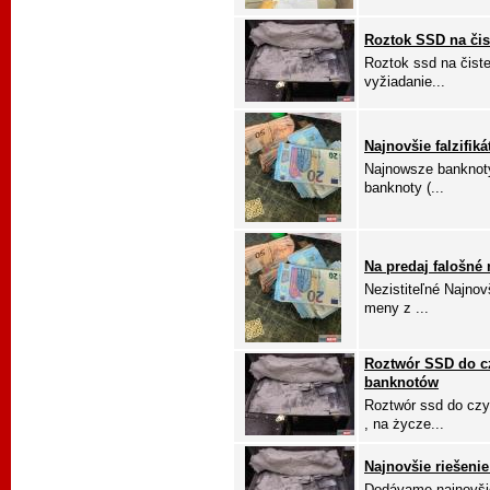
Roztok SSD na čis
Roztok ssd na čiste
vyžiadanie...
Najnovšie falzifik
Najnowsze banknoty
banknoty (...
Na predaj falošné 
Nezistiteľné Najnov
meny z ...
Roztwór SSD do c
banknotów
Roztwór ssd do czy
, na życze...
Najnovšie riešenie
Dodávame najnovšie 