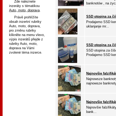
Zde naleznete
banknotów , na życz
inzeráty s tématikou
Auto, moto, doprava
.
SSD otopina za či
Právě prohlížíte
obsah inzertní rubriky
Prodajemo SSD kemi
Auto, moto, doprava,
uklanjanje mr...
pro změnu rubriky
klikněte na menu vlevo,
výpis inzerátů přejde z
rubriky Auto, moto,
SSD otopina za či
doprava na Vámi
SSD otopina za čišć
zvolené téma inzerce.
Prodajemo SSD kem
Najnovšie falzifik
Najnowsze banknoty
najnowsze banknoty 
Najnovšie falzifik
Najnovšie falzifikát
bank...