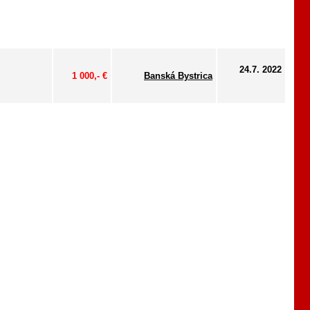
24.7. 2022
1 000,- €
Banská Bystrica