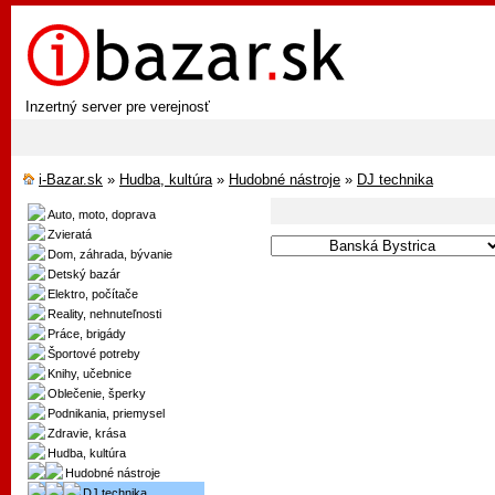
Inzertný server pre verejnosť
i-Bazar.sk
»
Hudba, kultúra
»
Hudobné nástroje
»
DJ technika
Auto, moto, doprava
Zvieratá
Dom, záhrada, bývanie
Detský bazár
Elektro, počítače
Reality, nehnuteľnosti
Práce, brigády
Športové potreby
Knihy, učebnice
Oblečenie, šperky
Podnikania, priemysel
Zdravie, krása
Hudba, kultúra
Hudobné nástroje
DJ technika