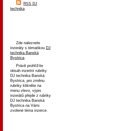
RSS DJ
technika
Zde naleznete
inzeráty s tématikou
DJ
technika Banská
Bystrica
.
Právě prohlížíte
obsah inzertní rubriky
DJ technika Banská
Bystrica, pro změnu
rubriky klikněte na
menu vlevo, výpis
inzerátů přejde z rubriky
DJ technika Banská
Bystrica na Vámi
zvolené téma inzerce.