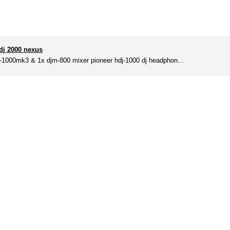
cdj 2000 nexus
j-1000mk3 & 1x djm-800 mixer pioneer hdj-1000 dj headphon...