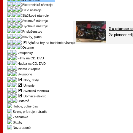
Elektronické nástroje
Bicie nástroje
Sláčikové nástroje
Strunové nástroje
Dychové nástroje
2 x pioneer 
Príslušenstvo
2x pioneer cd
Klavíry, piana
Výučba hry na hudobné nástroje
Ostatné
Vstupenky
Filmy na CD, DVD
Hudba na CD, DVD
Miesto v kapele
Skúšobne
Noty, texty
Umenie
Svetelná technika
Domáce elektro
Ostatné
Hobby, voľný čas
Stroje, prístroje, náradie
Zoznamka
Služby
Nezaradené