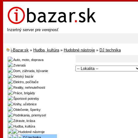
Inzertný server pre verejnosť
i-Bazar.sk
»
Hudba, kultúra
»
Hudobné nástroje
»
DJ technika
Auto, moto, doprava
Zvieratá
Dom, záhrada, bývanie
Detský bazár
Elektro, počítače
Reality, nehnuteľnosti
Práce, brigády
Športové potreby
Knihy, učebnice
Oblečenie, šperky
Podnikania, priemysel
Zdravie, krása
Hudba, kultúra
Hudobné nástroje
DJ technika