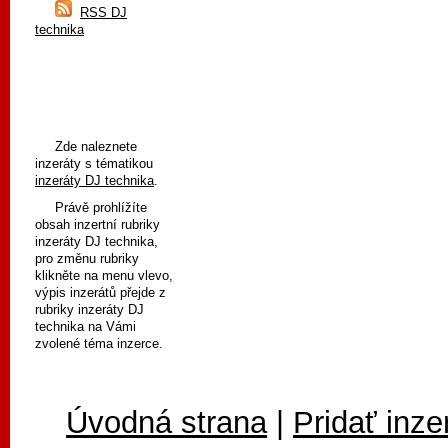
RSS DJ
technika
Zde naleznete
inzeráty s tématikou
inzeráty DJ technika
.
Právě prohlížíte
obsah inzertní rubriky
inzeráty DJ technika,
pro změnu rubriky
klikněte na menu vlevo,
výpis inzerátů přejde z
rubriky inzeráty DJ
technika na Vámi
zvolené téma inzerce.
Úvodná strana
|
Pridať inze