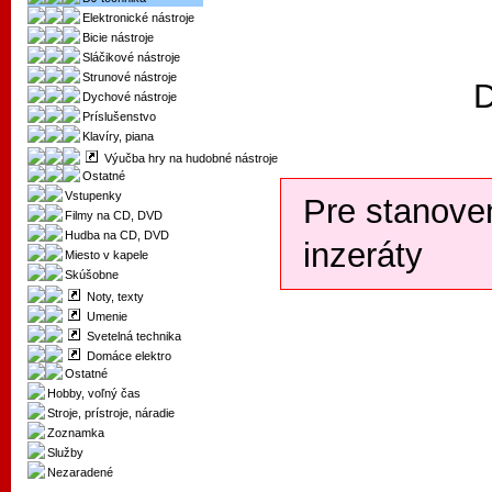
Elektronické nástroje
Bicie nástroje
Sláčikové nástroje
Strunové nástroje
D
Dychové nástroje
Príslušenstvo
Klavíry, piana
Výučba hry na hudobné nástroje
Ostatné
Vstupenky
Pre stanove
Filmy na CD, DVD
Hudba na CD, DVD
inzeráty
Miesto v kapele
Skúšobne
Noty, texty
Umenie
Svetelná technika
Domáce elektro
Ostatné
Hobby, voľný čas
Stroje, prístroje, náradie
Zoznamka
Služby
Nezaradené