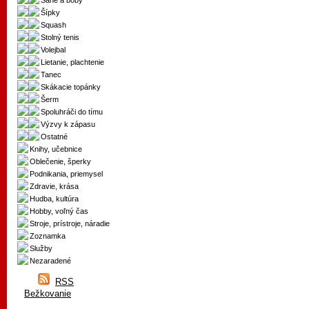
Sane a boby
Šípky
Squash
Stolný tenis
Volejbal
Lietanie, plachtenie
Tanec
Skákacie topánky
Šerm
Spoluhráči do tímu
Výzvy k zápasu
Ostatné
Knihy, učebnice
Oblečenie, šperky
Podnikania, priemysel
Zdravie, krása
Hudba, kultúra
Hobby, voľný čas
Stroje, prístroje, náradie
Zoznamka
Služby
Nezaradené
RSS
Bežkovanie