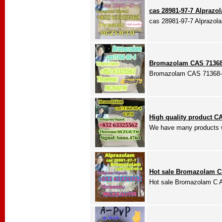
cas 28981-97-7 Alprazo
cas 28981-97-7 Alprazola
Bromazolam CAS 71368-8
Bromazolam CAS 71368-80-
High quality product CA
We have many products wit
Hot sale Bromazolam C 
Hot sale Bromazolam C A