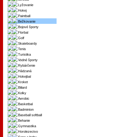
Lyžovanie
Hokej
Paintball
Bežkovanie
Bojové športy
Florbal
Golf
Skateboardy
Tenis
Turistika
Vodné športy
Rybárčenie
Hádzaná
Hokejbal
Kroket
Biliard
Kolky
Aerobic
Basketbal
Badminton
Baseball softball
Behanie
Gymnastika
Horolezectvo