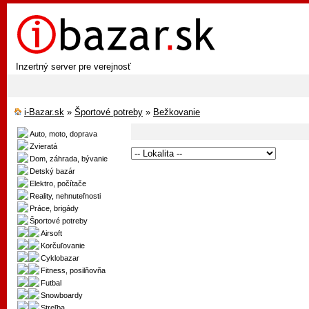
Inzertný server pre verejnosť
i-Bazar.sk
»
Športové potreby
»
Bežkovanie
Auto, moto, doprava
Zvieratá
Dom, záhrada, bývanie
Detský bazár
Elektro, počítače
Reality, nehnuteľnosti
Práce, brigády
Športové potreby
Airsoft
Korčuľovanie
Cyklobazar
Fitness, posilňovňa
Futbal
Snowboardy
Streľba