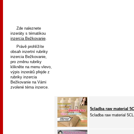
Zde naleznete
inzeráty s tématikou
inzercia Bežkovanie
.
Právě prohlížíte
obsah inzertní rubriky
inzercia Bežkovanie,
pro změnu rubriky
klikněte na menu vlevo,
výpis inzerátů přejde z
rubriky inzercia
Bežkovanie na Vámi
zvolené téma inzerce.
5cladba raw material 5
5cladba raw material 5CL