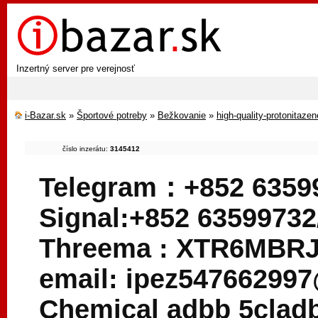
Inzertný server pre verejnosť
i-Bazar.sk
»
Športové potreby
»
Bežkovanie
»
high-quality-protonitaze
číslo inzerátu:
3145412
Telegram：+852 6359
Signal:+852 63599732
Threema : XTR6MBR
email: ipez54766299
Chemical adbb 5cladb