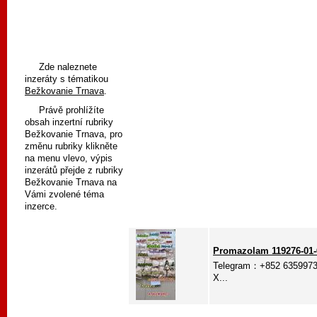
Zde naleznete
inzeráty s tématikou
Bežkovanie Trnava
.
Právě prohlížíte
obsah inzertní rubriky
Bežkovanie Trnava, pro
změnu rubriky klikněte
na menu vlevo, výpis
inzerátů přejde z rubriky
Bežkovanie Trnava na
Vámi zvolené téma
inzerce.
Promazolam 119276-01-
Telegram：+852 63599732 
X...