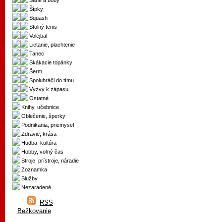
Sane a boby
Šípky
Squash
Stolný tenis
Volejbal
Lietanie, plachtenie
Tanec
Skákacie topánky
Šerm
Spoluhráči do tímu
Výzvy k zápasu
Ostatné
Knihy, učebnice
Oblečenie, šperky
Podnikania, priemysel
Zdravie, krása
Hudba, kultúra
Hobby, voľný čas
Stroje, prístroje, náradie
Zoznamka
Služby
Nezaradené
RSS
Bežkovanie