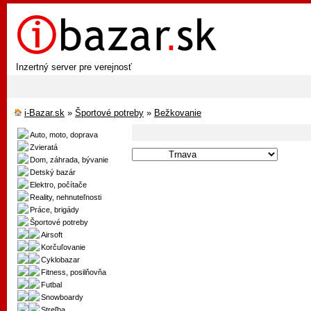
Inzertný server pre verejnosť
i-Bazar.sk
»
Športové potreby
»
Bežkovanie
Auto, moto, doprava
Zvieratá
Dom, záhrada, bývanie
Detský bazár
Elektro, počítače
Reality, nehnuteľnosti
Práce, brigády
Športové potreby
Airsoft
Korčuľovanie
Cyklobazar
Fitness, posilňovňa
Futbal
Snowboardy
Streľba