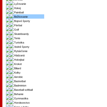
Lyžovanie
Hokej
Paintball
Bežkovanie
Bojové športy
Florbal
Golf
Skateboardy
Tenis
Turistika
Vodné športy
Rybárčenie
Hádzaná
Hokejbal
Kroket
Biliard
Kolky
Aerobic
Basketbal
Badminton
Baseball softball
Behanie
Gymnastika
Horolezectvo