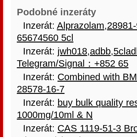
Podobné inzeráty
Inzerát:
Alprazolam,28981-
65674560 5cl
Inzerát:
jwh018,adbb,5clad
Telegram/Signal：+852 65
Inzerát:
Combined with B
28578-16-7
Inzerát:
buy bulk quality r
1000mg/10ml & N
Inzerát:
CAS 1119-51-3 Br