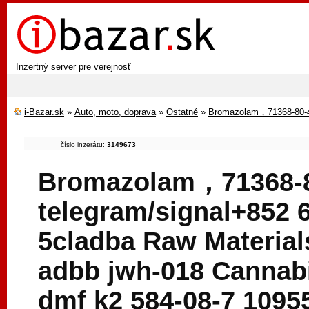
Inzertný server pre verejnosť
i-Bazar.sk
»
Auto, moto, doprava
»
Ostatné
»
Bromazolam，71368-80-4 
číslo inzerátu:
3149673
Bromazolam，71368-
telegram/signal+852 
5cladba Raw Material
adbb jwh-018 Cannabi
dmf k2 584-08-7 1095