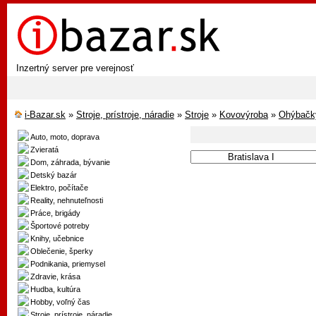
Inzertný server pre verejnosť
i-Bazar.sk
»
Stroje, prístroje, náradie
»
Stroje
»
Kovovýroba
»
Ohýbačky
Auto, moto, doprava
Zvieratá
Dom, záhrada, bývanie
Detský bazár
Elektro, počítače
Reality, nehnuteľnosti
Práce, brigády
Športové potreby
Knihy, učebnice
Oblečenie, šperky
Podnikania, priemysel
Zdravie, krása
Hudba, kultúra
Hobby, voľný čas
Stroje, prístroje, náradie