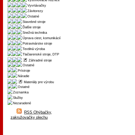
Vystrihovacie nožnice
Vyvrtávačky
Závitorezy
Ostatné
Stavebné stroje
Ďalšie stroje
Snežná technika
Úprava ciest, komunikácií
Potravinárske stroje
Textilná výroba
Tlačiarenské stroje, DTP
Záhradné stroje
Ostatné
Prístroje
Náradie
Materiály pre výrobu
Ostatné
Zoznamka
Služby
Nezaradené
RSS Ohýbačky,
zakružovačky plechu