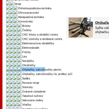
Stroje
Poľnohospodárska technika
Dřevozpracování
Manipulačná technika
Kovovýroba
Ohýbačk
Brúsky
Spĺňa väč
Čističky
ohýbačku,
CNC frézky a obráběcí centra
CNC sústruhy a obrábacie centrá
Elektroerozívne obráběčky
Elektronáradie
Frézky
Lisy
Navíjačky
Obrážačky
Ohýbačky, zakružovačky plechu
Ohýbačky, zakružovačky rúr, profilov, tyčí
Spájky
Rezacie stroje
Sústruhy
Zváracie zariadenie
Tabuľové nožnice
Valcovacie stolice
Vŕtačky