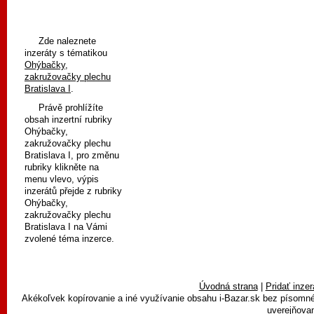
Zde naleznete
inzeráty s tématikou
Ohýbačky,
zakružovačky plechu
Bratislava I
.
Právě prohlížíte
obsah inzertní rubriky
Ohýbačky,
zakružovačky plechu
Bratislava I, pro změnu
rubriky klikněte na
menu vlevo, výpis
inzerátů přejde z rubriky
Ohýbačky,
zakružovačky plechu
Bratislava I na Vámi
zvolené téma inzerce.
Úvodná strana
|
Pridať inzer
Akékoľvek kopírovanie a iné využívanie obsahu i-Bazar.sk bez písomn
uverejňovan