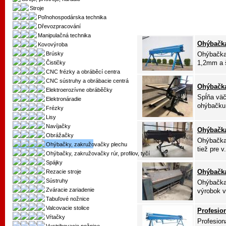
Stroje
Poľnohospodárska technika
Dřevozpracování
Manipulačná technika
Ohýbačka
Kovovýroba
Brúsky
Ohýbačka 
1,2mm a š
Čističky
CNC frézky a obráběcí centra
CNC sústruhy a obrábacie centrá
Ohýbačk
Elektroerozívne obráběčky
Spĺňa väč
Elektronáradie
ohýbačku,
Frézky
Lisy
Navíjačky
Ohýbačka
Obrážačky
Ohýbačka 
Ohýbačky, zakružovačky plechu
tiež pre v.
Ohýbačky, zakružovačky rúr, profilov, tyčí
Spájky
Ohýbačk
Rezacie stroje
Sústruhy
Ohýbačka
Zváracie zariadenie
výrobok v
Tabuľové nožnice
Valcovacie stolice
Profesio
Vŕtačky
Profesion