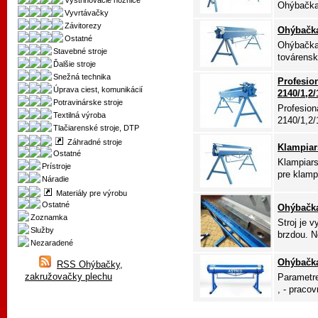
Vystrihovacie nožnice
Ohýbačka 
Vyvrtávačky
Závitorezy
Ohýbačka
Ostatné
Ohýbačka 
Stavebné stroje
továrensk
Ďalšie stroje
Snežná technika
Profesio
Úprava ciest, komunikácií
2140/1,2/
Potravinárske stroje
Profesio
Textilná výroba
2140/1,2/
Tlačiarenské stroje, DTP
Záhradné stroje
Klampiar
Ostatné
Klampiars
Prístroje
pre klampi
Náradie
Materiály pre výrobu
Ostatné
Ohýbačka
Zoznamka
Stroj je 
Služby
brzdou. N
Nezaradené
Ohýbačka
RSS Ohýbačky,
zakružovačky plechu
Parametre
, - pracov