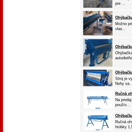
pre ...
Ohýbačk
Možno pri
vlas...
Ohýbačk
Ohýbačka 
autodielňa
Ohýbačk
Stroj je 
Nohy sa..
Ručná oh
Na predaj
použív...
Ohýbačk
Ručná oh
hrúbky 1,5