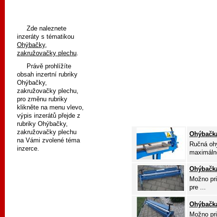
Zde naleznete
inzeráty s tématikou
Ohýbačky,
zakružovačky plechu
.
Právě prohlížíte
obsah inzertní rubriky
Ohýbačky,
zakružovačky plechu,
pro změnu rubriky
klikněte na menu vlevo,
výpis inzerátů přejde z
rubriky Ohýbačky,
zakružovačky plechu
Ohýbačka
na Vámi zvolené téma
Ručná oh
inzerce.
maximálno
Ohýbačk
Možno pri
pre ...
Ohýbačk
Možno pri