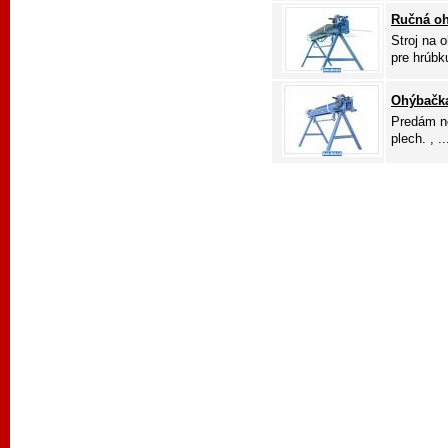
Ručná oh
Stroj na 
pre hrúbku
Ohýbačka
Predám n
plech. , ..