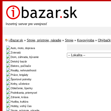
Inzertný server pre verejnosť
i-Bazar.sk
»
Stroje, prístroje, náradie
»
Stroje
»
Kovovýroba
»
Ohýbačky
Auto, moto, doprava
Zvieratá
Dom, záhrada, bývanie
Detský bazár
Elektro, počítače
Reality, nehnuteľnosti
Práce, brigády
Športové potreby
Knihy, učebnice
Oblečenie, šperky
Podnikania, priemysel
Zdravie, krása
Hudba, kultúra
Hobby, voľný čas
Stroje, prístroje, náradie