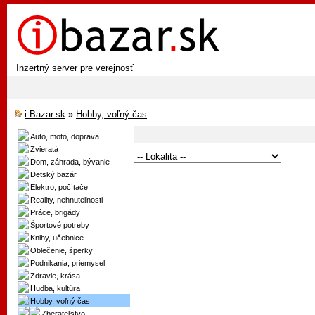
Inzertný server pre verejnosť
i-Bazar.sk
»
Hobby, voľný čas
Auto, moto, doprava
Zvieratá
Dom, záhrada, bývanie
Detský bazár
Elektro, počítače
Reality, nehnuteľnosti
Práce, brigády
Športové potreby
Knihy, učebnice
Oblečenie, šperky
Podnikania, priemysel
Zdravie, krása
Hudba, kultúra
Hobby, voľný čas
Zberateľstvo