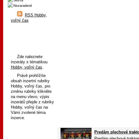
Služby
Nezaradené
RSS Hobby,
voľný čas
Zde naleznete
inzeráty s tématikou
Hobby, voľný čas
.
Právě prohlížíte
obsah inzertní rubriky
Hobby, voľný čas, pro
změnu rubriky klikněte
na menu vlevo, výpis
inzerátů přejde z rubriky
Hobby, voľný čas na
Vámi zvolené téma
inzerce.
Predám plechové trakto
Predám plechové trakto