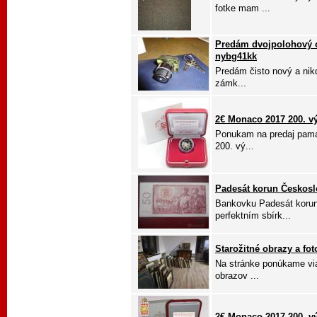
fotke mam ...
Predám dvojpolohový 
nybg41kk
Predám čisto nový a nik
zámk...
2€ Monaco 2017 200. vý
Ponukam na predaj pama
200. vý...
Padesát korun Českos
Bankovku Padesát korun
perfektním sbírk...
Starožitné obrazy a fot
Na stránke ponúkame vi
obrazov ...
2€ Monaco 2017 200. vý