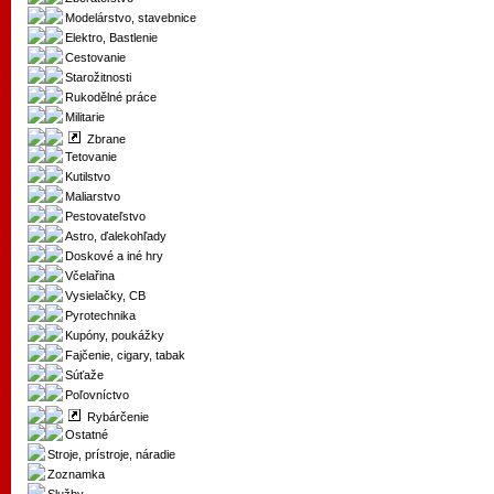
Modelárstvo, stavebnice
Elektro, Bastlenie
Cestovanie
Starožitnosti
Rukodělné práce
Militarie
Zbrane
Tetovanie
Kutilstvo
Maliarstvo
Pestovateľstvo
Astro, ďalekohľady
Doskové a iné hry
Včelařina
Vysielačky, CB
Pyrotechnika
Kupóny, poukážky
Fajčenie, cigary, tabak
Súťaže
Poľovníctvo
Rybárčenie
Ostatné
Stroje, prístroje, náradie
Zoznamka