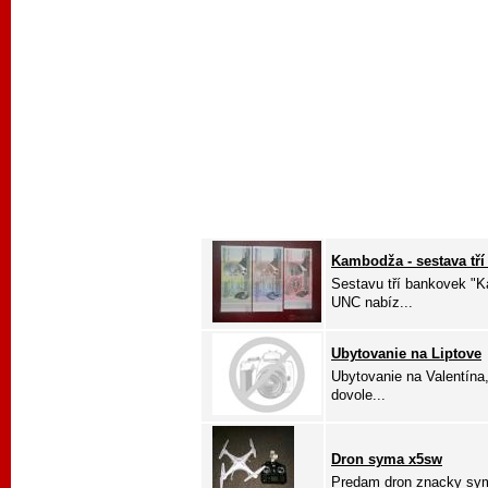
Kambodža - sestava tř
Sestavu tří bankovek "
UNC nabíz...
Ubytovanie na Liptove
Ubytovanie na Valentína,
dovole...
Dron syma x5sw
Predam dron znacky sym