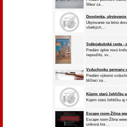
50eur za...
Dovolenka, ubytovanie
Ubytovanie na letnú dovo
všetkých,...
Svätojakubská cesta - 
Predám úplne novú knihu 
nepoužitú, sv...
Vzduchovku germany d
Predám výbornú vzducho
blížiaci sa...
Kúpim starú žehličku 
Kúpim starú žehličku aj
Escape room-Žilina ww
Escape room-Žilina www.
uniková hra ...