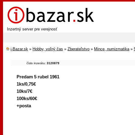
Inzertný server pre verejnosť
i-Bazar.sk
»
Hobby, voľný čas
»
Zberateľstvo
»
Mince, numizmatika
»
číslo inzerátu:
3120879
Predam 5 rubel 1961
1ks/0,75€
10ks/7€
100ks/60€
+posta