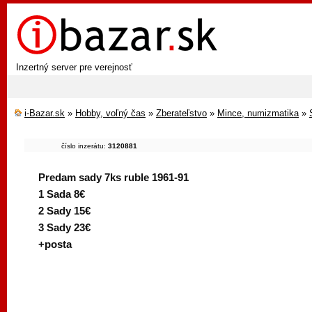
Inzertný server pre verejnosť
i-Bazar.sk
»
Hobby, voľný čas
»
Zberateľstvo
»
Mince, numizmatika
»
číslo inzerátu:
3120881
Predam sady 7ks ruble 1961-91
1 Sada 8€
2 Sady 15€
3 Sady 23€
+posta