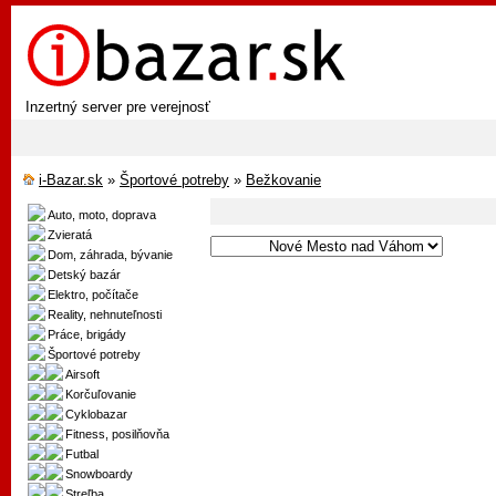
Inzertný server pre verejnosť
i-Bazar.sk
»
Športové potreby
»
Bežkovanie
Auto, moto, doprava
Zvieratá
Dom, záhrada, bývanie
Detský bazár
Elektro, počítače
Reality, nehnuteľnosti
Práce, brigády
Športové potreby
Airsoft
Korčuľovanie
Cyklobazar
Fitness, posilňovňa
Futbal
Snowboardy
Streľba