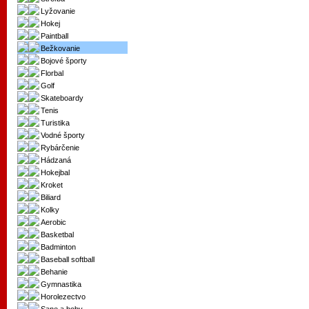
Lyžovanie
Hokej
Paintball
Bežkovanie
Bojové športy
Florbal
Golf
Skateboardy
Tenis
Turistika
Vodné športy
Rybárčenie
Hádzaná
Hokejbal
Kroket
Biliard
Kolky
Aerobic
Basketbal
Badminton
Baseball softball
Behanie
Gymnastika
Horolezectvo