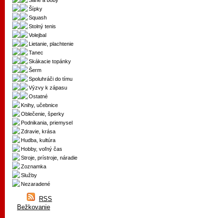
Sane a boby
Šípky
Squash
Stolný tenis
Volejbal
Lietanie, plachtenie
Tanec
Skákacie topánky
Šerm
Spoluhráči do tímu
Výzvy k zápasu
Ostatné
Knihy, učebnice
Oblečenie, šperky
Podnikania, priemysel
Zdravie, krása
Hudba, kultúra
Hobby, voľný čas
Stroje, prístroje, náradie
Zoznamka
Služby
Nezaradené
RSS
Bežkovanie