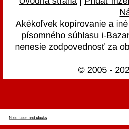
Úvodná strana
|
Pridať inze
N
Akékoľvek kopírovanie a iné
písomného súhlasu i-Bazar
nenesie zodpovednosť za ob
© 2005 - 202
Nixie tubes and clocks