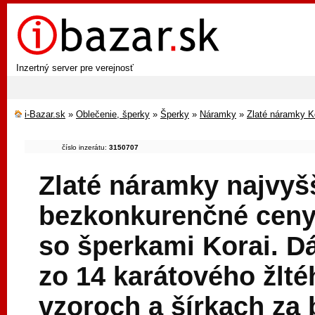
Inzertný server pre verejnosť
i-Bazar.sk
»
Oblečenie, šperky
»
Šperky
»
Náramky
»
Zlaté náramky K
číslo inzerátu:
3150707
Zlaté náramky najvyšš
bezkonkurenčné ceny
so šperkami Korai. 
zo 14 karátového žlté
vzoroch a šírkach za