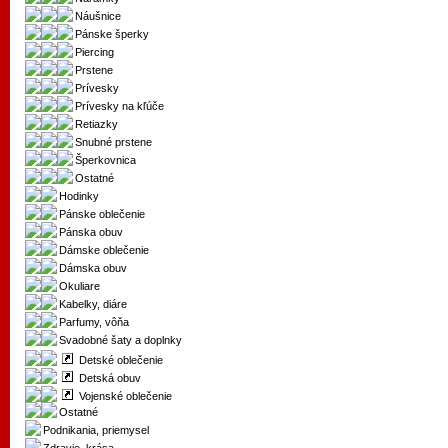
Náušnice
Pánske šperky
Piercing
Prstene
Prívesky
Prívesky na kľúče
Retiazky
Snubné prstene
Šperkovnica
Ostatné
Hodinky
Pánske oblečenie
Pánska obuv
Dámske oblečenie
Dámska obuv
Okuliare
Kabelky, diáre
Parfumy, vôňa
Svadobné šaty a doplnky
Detské oblečenie
Detská obuv
Vojenské oblečenie
Ostatné
Podnikania, priemysel