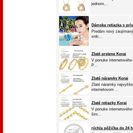
jednom,...
Dámska retiazka s prí
Predám nový zaujímavý 
srdc...
Zlaté prstene Korai
V ponuke internetového 
P...
Zlaté náramky Korai
Zlaté náramky najvyšše
internetovom ...
Zlaté retiazky Korai
V ponuke internetového
širo...
rýchla pôžička do 24 