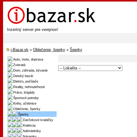
Inzertný server pre verejnosť
i-Bazar.sk
»
Oblečenie, šperky
»
Šperky
Auto, moto, doprava
Zvieratá
Dom, záhrada, bývanie
Detský bazár
Elektro, počítače
Reality, nehnuteľnosti
Práce, brigády
Športové potreby
Knihy, učebnice
Oblečenie, šperky
Šperky
Darčekové krabičky
Kolekcia
Náhrdelníky
Náramky