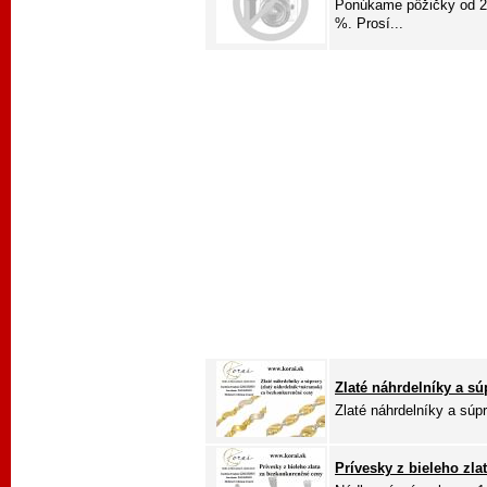
Ponúkame pôžičky od 2 
%. Prosí...
Zlaté náhrdelníky a sú
Zlaté náhrdelníky a súpr
Prívesky z bieleho zla