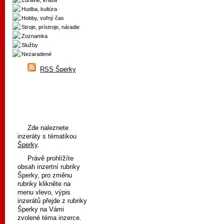
Zdravie, krása
Hudba, kultúra
Hobby, voľný čas
Stroje, prístroje, náradie
Zoznamka
Služby
Nezaradené
RSS Šperky
Zde naleznete
inzeráty s tématikou
Šperky
.
Právě prohlížíte
obsah inzertní rubriky
Šperky, pro změnu
rubriky klikněte na
menu vlevo, výpis
inzerátů přejde z rubriky
Šperky na Vámi
zvolené téma inzerce.