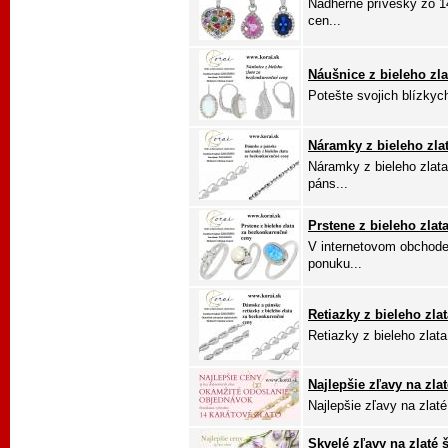
Nádherné prívesky zo 1
cen...
Náušnice z bieleho zla
Potešte svojich blízkych
Náramky z bieleho zla
Náramky z bieleho zlata
páns...
Prstene z bieleho zlat
V internetovom obchode 
ponuku...
Retiazky z bieleho zla
Retiazky z bieleho zlat
Najlepšie zľavy na zla
Najlepšie zľavy na zlaté
Skvelé zľavy na zlaté 