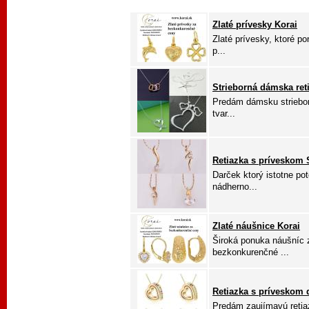
Zlaté prívesky Korai
Zlaté prívesky, ktoré p
p...
Strieborná dámska ret
Predám dámsku striebor
tvar...
Retiazka s príveskom 
Darček ktorý istotne pot
nádherno...
Zlaté náušnice Korai
Široká ponuka náušníc z
bezkonkurenčné ...
Retiazka s príveskom 
Predám zaujímavú retia