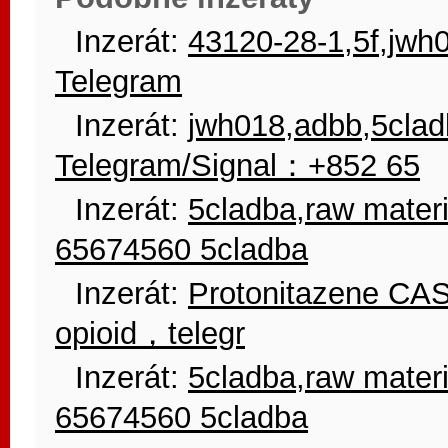
Inzerát:
43120-28-1,5f,jwh
Telegram
Inzerát:
jwh018,adbb,5clad
Telegram/Signal：+852 65
Inzerát:
5cladba,raw mate
65674560 5cladba
Inzerát:
Protonitazene CAS
opioid，telegr
Inzerát:
5cladba,raw mate
65674560 5cladba