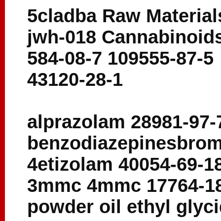
5cladba Raw Material
jwh-018 Cannabinoids
584-08-7 109555-87-5
43120-28-1
alprazolam 28981-97-
benzodiazepinesbrom
4etizolam 40054-69-1
3mmc 4mmc 17764-18
powder oil ethyl glyc