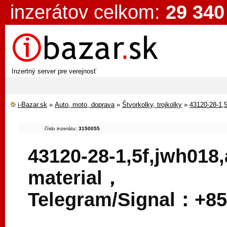
inzerátov celkom:
29 340
Inzertný server pre verejnosť
i-Bazar.sk
»
Auto, moto, doprava
»
Štvorkolky, trojkolky
»
43120-28-1,
číslo inzerátu:
3150055
43120-28-1,5f,jwh018
material，
Telegram/Signal：+85