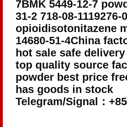
7BMK 5449-12-7 powde
31-2 718-08-1119276-0
opioidisotonitazene 
14680-51-4China fact
hot sale safe deliver
top quality source fa
powder best price fr
has goods in stock
Telegram/Signal：+85