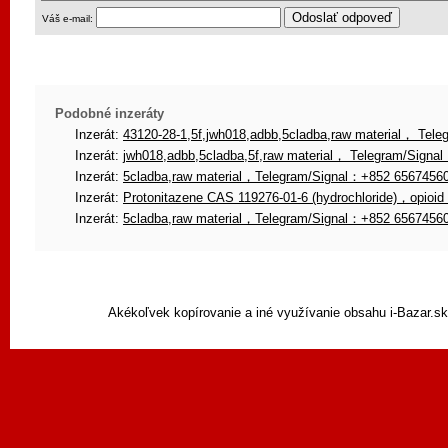
Váš e-mail:
Podobné inzeráty
Inzerát:
43120-28-1,5f,jwh018,adbb,5cladba,raw material， Tele
Inzerát:
jwh018,adbb,5cladba,5f,raw material， Telegram/Signa
Inzerát:
5cladba,raw material，Telegram/Signal：+852 65674560
Inzerát:
Protonitazene CAS 119276-01-6 (hydrochloride)，opioid
Inzerát:
5cladba,raw material，Telegram/Signal：+852 65674560
Akékoľvek kopírovanie a iné využívanie obsahu i-Bazar.s