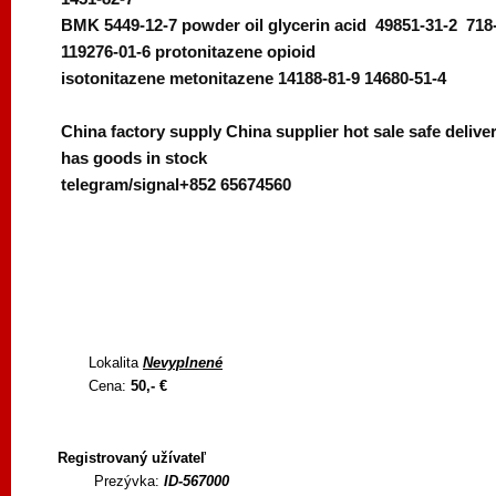
BMK 5449-12-7 powder oil glycerin acid 49851-31-2 718
119276-01-6 protonitazene opioid
isotonitazene metonitazene 14188-81-9 14680-51-4
China factory supply China supplier hot sale safe deliv
has goods in stock
telegram/signal+852 65674560
Lokalita
Nevyplnené
Cena:
50,- €
Registrovaný užívateľ
Prezývka:
ID-567000