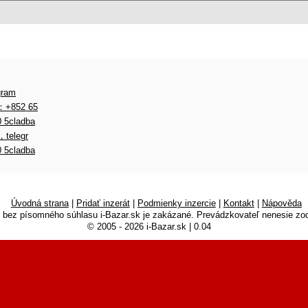
gram
l：+852 65
 5cladba
，telegr
 5cladba
Úvodná strana
|
Pridať inzerát
|
Podmienky inzercie
|
Kontakt
|
Nápověda
k bez písomného súhlasu i-Bazar.sk je zakázané. Prevádzkovateľ nenesie zo
© 2005 - 2026 i-Bazar.sk | 0.04