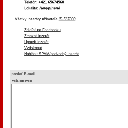
Telefón:
+421 65674560
Lokalita:
Nevyplnené
Všetky inzeráty užívateľa
ID-567000
Zdieľať na Facebooku
Zmazať inzerát
Upraviť inzerát
Vytisknout
Nahlásit SPAM/podvodný inzerát
poslať E-mail
Vaša odpoveď: