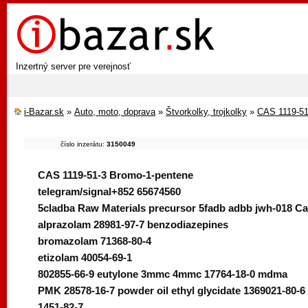
Inzertný server pre verejnosť
i-Bazar.sk
»
Auto, moto, doprava
»
Štvorkolky, trojkolky
»
CAS 1119-51
číslo inzerátu:
3150049
CAS 1119-51-3 Bromo-1-pentene
telegram/signal+852 65674560
5cladba Raw Materials precursor 5fadb adbb jwh-018 Can
alprazolam 28981-97-7 benzodiazepines
bromazolam 71368-80-4
etizolam 40054-69-1
802855-66-9 eutylone 3mmc 4mmc 17764-18-0 mdma
PMK 28578-16-7 powder oil ethyl glycidate 1369021-80-6
1451-82-7