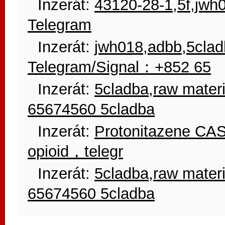
Inzerát:
43120-28-1,5f,jwh
Telegram
Inzerát:
jwh018,adbb,5clad
Telegram/Signal：+852 65
Inzerát:
5cladba,raw mate
65674560 5cladba
Inzerát:
Protonitazene CAS
opioid，telegr
Inzerát:
5cladba,raw mate
65674560 5cladba