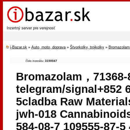
Inzertný server pre verejnosť
i-Bazar.sk
»
Auto, moto, doprava
»
Štvorkolky, trojkolky
»
Bromazolam，
číslo inzerátu:
3150047
Bromazolam，71368-
telegram/signal+852 
5cladba Raw Material
jwh-018 Cannabinoids
584-08-7 109555-87-5