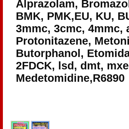
Alprazolam, Bromazo
BMK, PMK,EU, KU, BU
3mmc, 3cmc, 4mmc, ap
Protonitazene, Meton
Butorphanol, Etomida
2FDCK, lsd, dmt, mx
Medetomidine,R6890