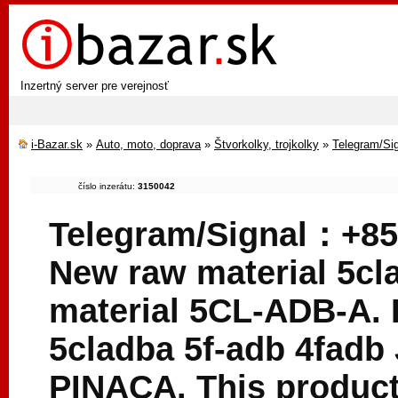
Inzertný server pre verejnosť
i-Bazar.sk
»
Auto, moto, doprava
»
Štvorkolky, trojkolky
»
Telegram/Si
číslo inzerátu:
3150042
Telegram/Signal：+85
New raw material 5cla
material 5CL-ADB-A. 
5cladba 5f-adb 4fad
PINACA. This product 