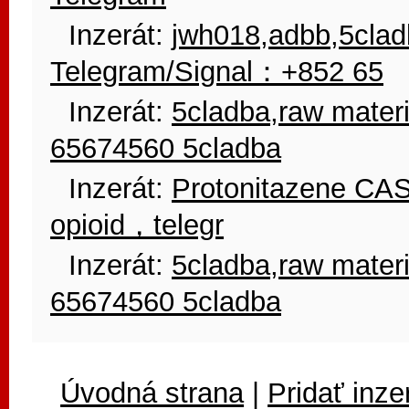
Inzerát:
jwh018,adbb,5clad
Telegram/Signal：+852 65
Inzerát:
5cladba,raw mate
65674560 5cladba
Inzerát:
Protonitazene CAS
opioid，telegr
Inzerát:
5cladba,raw mate
65674560 5cladba
Úvodná strana
|
Pridať inze