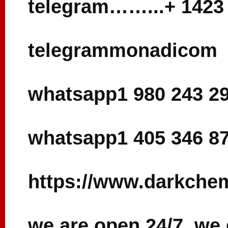
telegram……...+ 1423
telegrammonadicom
whatsapp1 980 243 2
whatsapp1 405 346 8
https://www.darkche
we are open 24/7, we 