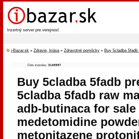
Inzertný server pre verejnosť
i-Bazar.sk
»
Zdravie, krása
»
Zdravotné pomôcky
»
Buy 5cladba 5fadb p
číslo inzerátu:
3149997
Buy 5cladba 5fadb pre
5cladba 5fadb raw ma
adb-butinaca for sal
medetomidine powder,
metonitazene protoni