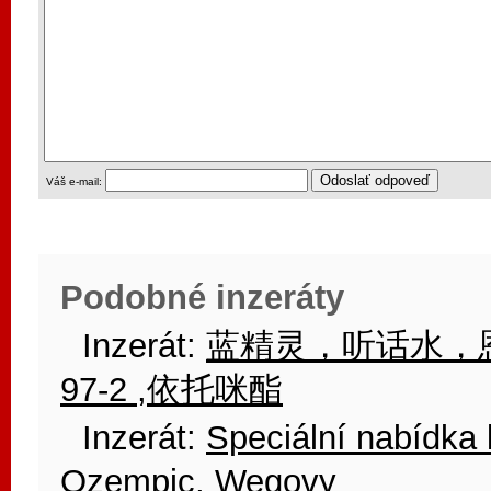
Váš e-mail:
Podobné inzeráty
Inzerát:
蓝精灵，听话水，恩华三挫
97-2 ,依托咪酯
Inzerát:
Speciální nabídka 
Ozempic, Wegovy