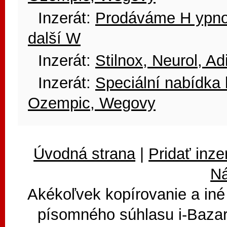
Inzerát:
Prodáváme H ypnoge
další W
Inzerát:
Stilnox, Neurol, A
Inzerát:
Speciální nabídka 
Ozempic, Wegovy
Úvodná strana
|
Pridať inze
N
Akékoľvek kopírovanie a iné
písomného súhlasu i-Bazar