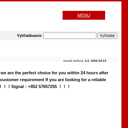
MENU
Vyhľadávanie:
inzerát vložený:
4.2. 2026 04:13
 we are the perfect choice for you within 24 hours after
omer requirement If you are looking for a reliable
57255 ！！！Signal：+852 57657255 ！！！