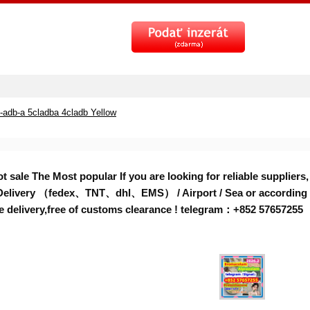
l-adb-a 5cladba 4cladb Yellow
 sale The Most popular If you are looking for reliable suppliers,
elivery （fedex、TNT、dhl、EMS） / Airport / Sea or according cust
 safe delivery,free of customs clearance ! telegram：+852 576