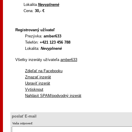
Lokalita
Nevyplnené
Cena:
30,- €
Registrovaný užívateľ
Prezývka:
amber633
Telefón:
+421 123 456 788
Lokalita:
Nevyplnené
Všetky inzeráty užívateľa
amber633
Zdieľať na Facebooku
Zmazať inzerát
Upraviť inzerát
Vytisknout
Nahlásit SPAM/podvodný inzerát
poslať E-mail
Vaša odpoveď: