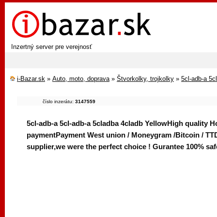
Inzertný server pre verejnosť
i-Bazar.sk
»
Auto, moto, doprava
»
Štvorkolky, trojkolky
»
5cl-adb-a 5c
číslo inzerátu:
3147559
5cl-adb-a 5cl-adb-a 5cladba 4cladb YellowHigh quality Hot
paymentPayment West union / Moneygram /Bitcoin / TTD
supplier,we were the perfect choice ! Gurantee 100%