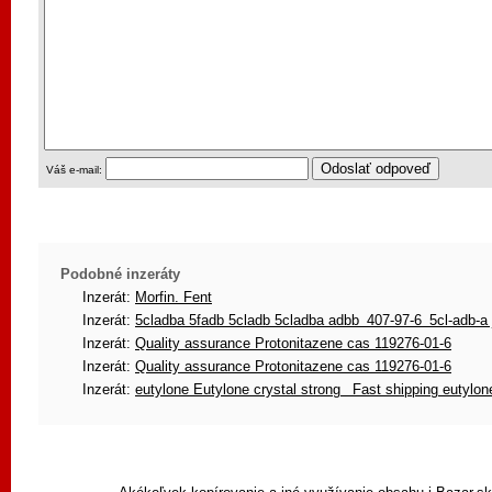
Váš e-mail:
Podobné inzeráty
Inzerát:
Morfin. Fent
Inzerát:
5cladba 5fadb 5cladb 5cladba adbb 407-97-6 5cl-adb-a
Inzerát:
Quality assurance Protonitazene cas 119276-01-6
Inzerát:
Quality assurance Protonitazene cas 119276-01-6
Inzerát:
eutylone Eutylone crystal strong Fast shipping eutylon