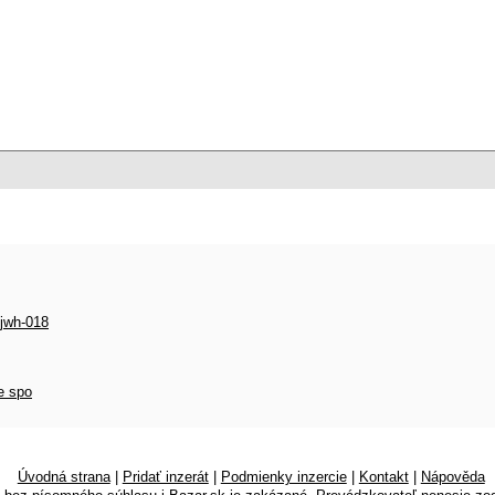
 jwh-018
e spo
Úvodná strana
|
Pridať inzerát
|
Podmienky inzercie
|
Kontakt
|
Nápověda