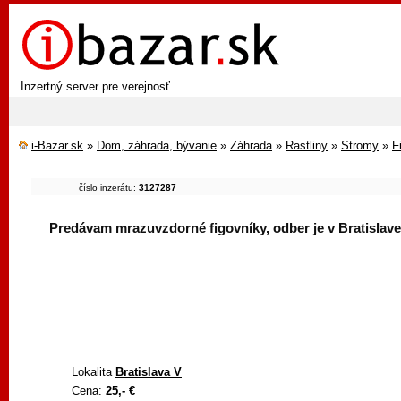
Inzertný server pre verejnosť
i-Bazar.sk
»
Dom, záhrada, bývanie
»
Záhrada
»
Rastliny
»
Stromy
»
F
číslo inzerátu:
3127287
Predávam mrazuvzdorné figovníky, odber je v Bratislave
Lokalita
Bratislava V
Cena:
25,- €