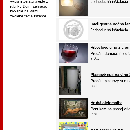
výpis inzerátů přejde z
Jednoduchá inštalácia 
rubriky Dom, záhrada,
...
bývanie na Vámi
zvolené téma inzerce.
Inteligentná nočná l
Jednoduchá inštalácia 
...
Ríbezlové víno z čiern
Predám domáce ríbezľov
7,0...
Plastový sud na víno 
Predám plastový sud n
na k...
Hrubá olejomalba
Ponukam na predaj orig
mot...