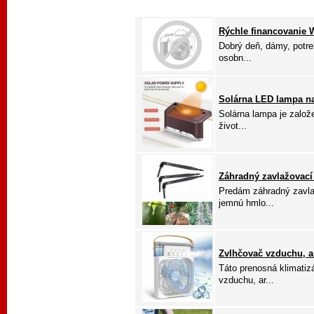
Rýchle financovanie
Dobrý deň, dámy, potre
osobn...
Solárna LED lampa na
Solárna lampa je založe
život...
Záhradný zavlažovací
Predám záhradný zavla
jemnú hmlo...
Zvlhčovač vzduchu, ar
Táto prenosná klimatiz
vzduchu, ar...