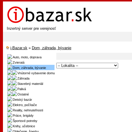
Inzertný server pre verejnosť
i-Bazar.sk
»
Dom, záhrada, bývanie
Auto, moto, doprava
Zvieratá
Dom, záhrada, bývanie
Vnútorné vybavenie domu
Záhrada
Stavebný materiál
Palivá
Ostatné
Detský bazár
Elektro, počítače
Reality, nehnuteľnosti
Práce, brigády
Športové potreby
Knihy, učebnice
Oblečenie, šperky