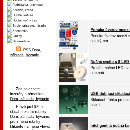
Podnikania, priemysel
Zdravie, krása
Hudba, kultúra
Hobby, voľný čas
Stroje, prístroje, náradie
Ponuka úverov medz
Zoznamka
Ponuka úverov medzi s
Služby
nejaký pro...
Nezaradené
RSS Dom,
záhrada, bývanie
Nočné svetlo s 8 LED
Predám nočné LED sve
usb nab...
Zde naleznete
USB dobíjací skladací
inzeráty s tématikou
Dom, záhrada, bývanie
.
Skladací, ľahko prenos
nabití...
Právě prohlížíte
obsah inzertní rubriky
Dom, záhrada, bývanie,
pro změnu rubriky
Inteligentná nočná l
klikněte na menu vlevo,