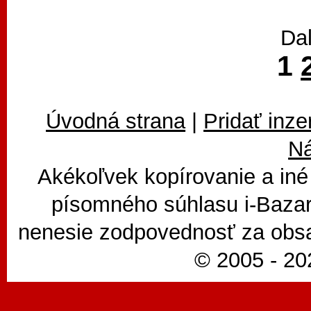
Dal
1
Úvodná strana
|
Pridať inze
N
Akékoľvek kopírovanie a iné
písomného súhlasu i-Bazar
nenesie zodpovednosť za obsa
© 2005 - 202