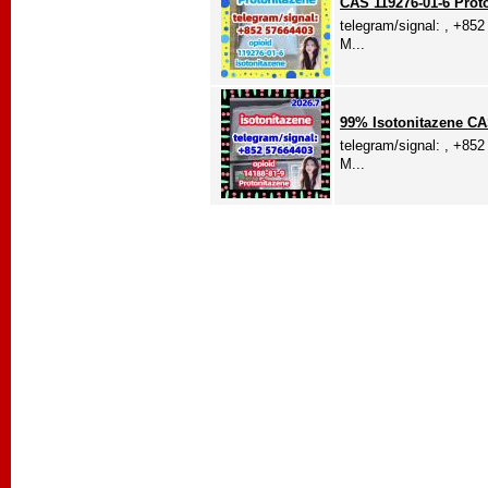
CAS 119276-01-6 Proto
telegram/signal: , +85
M...
99% Isotonitazene CA
telegram/signal: , +85
M...