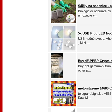
Sáčky na sadenice - p
Biologicky odbúrateľný 
umožňuje v...
5x USB Plug LED Noč
USB nočné svetlo, vho
, Mini ...
Buy 4F-PPBP Crystals
Buy gbl gamma-butyrola
other p...
metonitazene 14680-5
telegram/signal: , +852
Raw M...