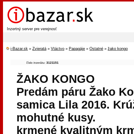
Inzertný server pre verejnosť
i-Bazar.sk
»
Zvieratá
»
Vtáctvo
»
Papagáje
»
Ostatné
»
žako kongo
číslo inzerátu:
3121151
ŽAKO KONGO
Predám páru Žako Kon
samica Lila 2016. Kr
mohutné kusy.
krmené kvalitným krm