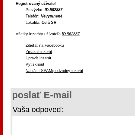
Registrovaný užívateľ
Prezývka:
ID-562887
Telefón:
Nevyplnené
Lokalita:
Celá SR
Všetky inzeráty užívateľa
ID-562887
Zdieľať na Facebooku
Zmazať inzerát
Upraviť inzerát
Vytisknout
Nahlásit SPAM/podvodný inzerát
poslať E-mail
Vaša odpoveď: