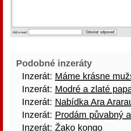
Váš e-mail:
Podobné inzeráty
Inzerát:
Máme krásne mužs
Inzerát:
Modré a zlaté pap
Inzerát:
Nabídka Ara Arara
Inzerát:
Prodám půvabný a 
Inzerát:
Žako kongo