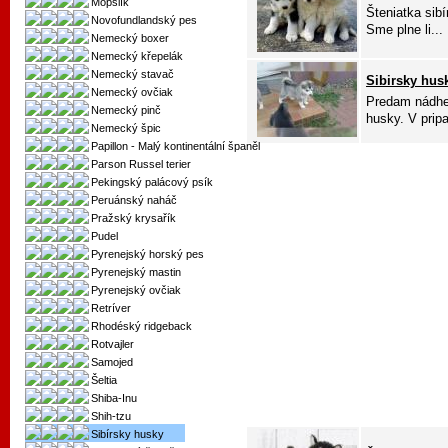
Mopslík
Šteniatka sib
Novofundlandský pes
Sme plne li...
Nemecký boxer
Nemecký křepelák
Nemecký stavač
Sibirsky hus
Nemecký ovčiak
Predam nádher
Nemecký pinč
husky. V pripa
Nemecký špic
Papillon - Malý kontinentální španěl
Parson Russel terier
Pekingský palácový psík
Peruánský naháč
Pražský krysařík
Pudel
Pyrenejský horský pes
Pyrenejský mastin
Pyrenejský ovčiak
Retríver
Rhodéský ridgeback
Rotvajler
Samojed
Šeltia
Shiba-Inu
Shih-tzu
Sibírsky husky