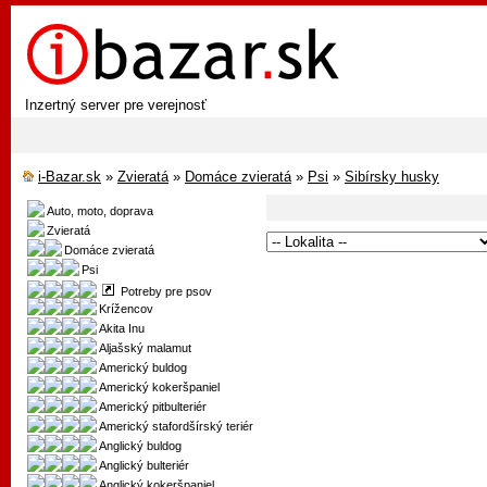
Inzertný server pre verejnosť
i-Bazar.sk
»
Zvieratá
»
Domáce zvieratá
»
Psi
»
Sibírsky husky
Auto, moto, doprava
Zvieratá
Domáce zvieratá
Psi
Potreby pre psov
Krížencov
Akita Inu
Aljašský malamut
Americký buldog
Americký kokeršpaniel
Americký pitbulteriér
Americký stafordšírský teriér
Anglický buldog
Anglický bulteriér
Anglický kokeršpaniel