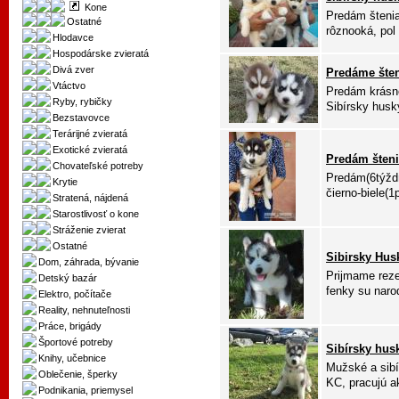
Kone
Predám šteniat
Ostatné
rôznooká, pol 
Hlodavce
Hospodárske zvieratá
Divá zver
Predáme šten
Vtáctvo
Predám krásne
Ryby, rybičky
Sibírsky husky
Bezstavovce
Terárijné zvieratá
Exotické zvieratá
Predám šteni
Chovateľské potreby
Predám(6týždň
Krytie
čierno-biele(1p
Stratená, nájdená
Starostlivosť o kone
Stráženie zvierat
Ostatné
Sibirsky Hus
Dom, záhrada, bývanie
Prijmame reze
Detský bazár
fenky su naro
Elektro, počítače
Reality, nehnuteľnosti
Práce, brigády
Športové potreby
Sibírsky husk
Knihy, učebnice
Mužské a sibí
Oblečenie, šperky
KC, pracujú ak
Podnikania, priemysel