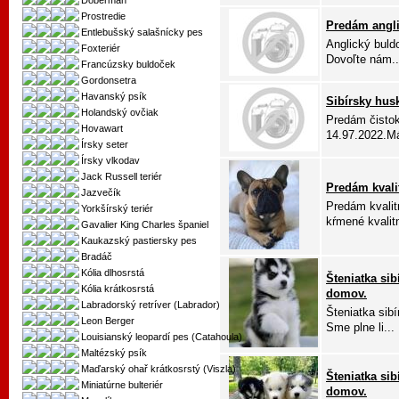
Doberman
Prostredie
Predám angl
Entlebušský salašnícky pes
Anglický buld
Foxteriér
Dovoľte nám..
Francúzsky buldoček
Gordonsetra
Havanský psík
Sibírsky hus
Holandský ovčiak
Predám čistok
Hovawart
14.97.2022.Má
Írsky seter
Írsky vlkodav
Jack Russell teriér
Predám kvali
Jazvečík
Predám kvalit
Yorkšírský teriér
kŕmené kvalitn
Gavalier King Charles španiel
Kaukazský pastiersky pes
Bradáč
Kólia dlhosrstá
Šteniatka si
Kólia krátkosrstá
domov.
Labradorský retríver (Labrador)
Šteniatka sib
Leon Berger
Sme plne li...
Louisianský leopardí pes (Catahoula)
Maltézský psík
Maďarský ohař krátkosrstý (Viszla)
Šteniatka si
Miniatúrne bulteriér
domov.