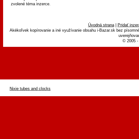
zvolené téma inzerce.
Úvodná strana
|
Pridať inzer
Akékoľvek kopírovanie a iné využívanie obsahu i-Bazar.sk bez písomn
uverejňovan
© 2005 - 
Nixie tubes and clocks