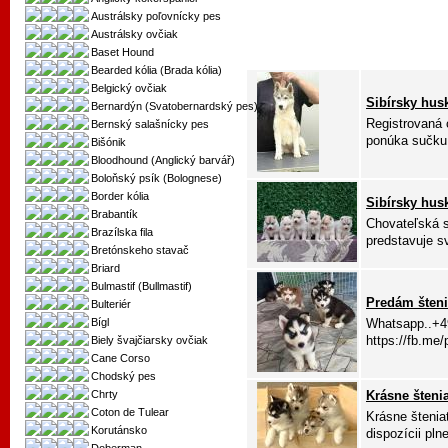
Austrálsky poľovnícky pes
Austrálsky ovčiak
Baset Hound
Bearded kólia (Brada kólia)
Belgický ovčiak
Sibírsky hus
Bernardýn (Svatobernardský pes)
Registrovaná 
Bernský salašnícky pes
ponúka sučku.
Bišónik
Bloodhound (Anglický barvář)
Boloňský psík (Bolognese)
Border kólia
Sibírsky hus
Brabantík
Chovateľská s
Brazílska fila
predstavuje sv
Bretónskeho stavač
Briard
Bulmastif (Bullmastif)
Predám šteni
Bulteriér
Bígl
Whatsapp..+4
https://fb.me/p
Biely švajčiarsky ovčiak
Cane Corso
Chodský pes
Chrty
Krásne šteni
Coton de Tulear
Krásne štenia
Korutánsko
dispozícii plne