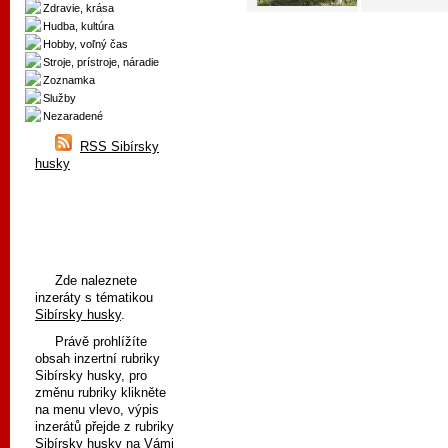
Zdravie, krása
Hudba, kultúra
Hobby, voľný čas
Stroje, prístroje, náradie
Zoznamka
Služby
Nezaradené
RSS Sibírsky
husky
Zde naleznete
inzeráty s tématikou
Sibírsky husky
.
Právě prohlížíte
obsah inzertní rubriky
Sibírsky husky, pro
změnu rubriky klikněte
na menu vlevo, výpis
inzerátů přejde z rubriky
Sibírsky husky na Vámi