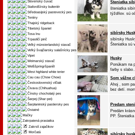
Slovenský čuvač
Šteniatka si
Stafordšírsky bulteriér
šteniatka sib
Středoasijský pastevecký pes
týždňov. sú o
Teriéry
Thajský ridgeback
Tibetský španiel
sibírsky Hus
Tosa Inu
sibírsky Husk
Trpasličí pinč
Šteniatka sú v
Veľký münsterlandský stavač
Veľký švajčiarsky salašnícky pes
Vipet
Husky
Weimarský stavač
Ponúkam na pr
Welššpringršpaněl
farby s slabo..
West highland white terier
Cau cau (Chow Chow)
Som vážne c
Československý vlčiak
Ahoj , som pa
Čivava (Chihuahua)
bez detí. mom
Čínsky chocholatý pes
Šarpej (Shar-pei)
Predam steni
Šarplaninský pastiersky pes
Ostatné
Predám krásne
Mačky
PP. Šteniatka 
Zakrpatená prasiatka
Zakrslí zajačikov
Morčatá
sibírsky husk