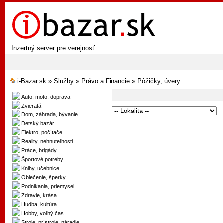
Inzertný server pre verejnosť
i-Bazar.sk
»
Služby
»
Právo a Financie
»
Pôžičky, úvery
Auto, moto, doprava
Zvieratá
Dom, záhrada, bývanie
Detský bazár
Elektro, počítače
Reality, nehnuteľnosti
Práce, brigády
Športové potreby
Knihy, učebnice
Oblečenie, šperky
Podnikania, priemysel
Zdravie, krása
Hudba, kultúra
Hobby, voľný čas
Stroje, prístroje, náradie