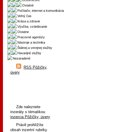
Účtovníctvo
Ostatné
Počítače, internet a komunikácia
Voľný čas
Krása a zdravie
Výučba, vzdelávanie
Ostatne
Pracovné agentúry
Nástroje a technika
Štátnej a verejnej služby
Havarijné služby
Nezaradené
RSS Pôžičky,
úvery
Zde naleznete
inzeráty s tématikou
inzercia Pôžičky, úvery
.
Právě prohlížíte
obsah inzertní rubriky