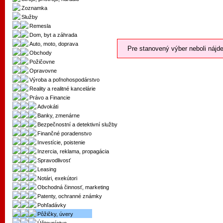
Zoznamka
Služby
Remesla
Dom, byt a záhrada
Auto, moto, doprava
Pre stanovený výber neboli nájde
Obchody
Požičovne
Opravovne
Výroba a poľnohospodárstvo
Reality a realitné kancelárie
Právo a Financie
Advokáti
Banky, zmenárne
Bezpečnostní a detektivní služby
Finančné poradenstvo
Investície, poistenie
Inzercia, reklama, propagácia
Spravodlivosť
Leasing
Notári, exekútori
Obchodná činnosť, marketing
Patenty, ochranné známky
Pohľadávky
Pôžičky, úvery