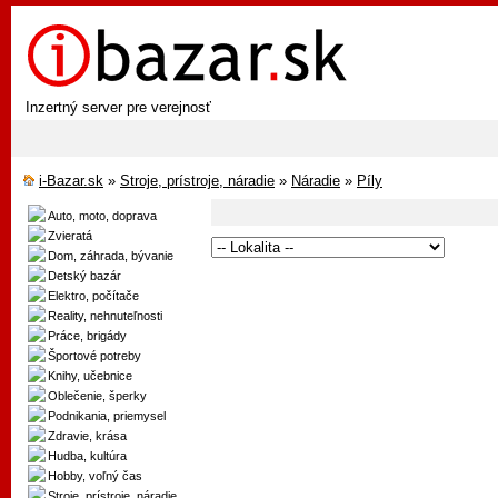
Inzertný server pre verejnosť
i-Bazar.sk
»
Stroje, prístroje, náradie
»
Náradie
»
Píly
Auto, moto, doprava
Zvieratá
Dom, záhrada, bývanie
Detský bazár
Elektro, počítače
Reality, nehnuteľnosti
Práce, brigády
Športové potreby
Knihy, učebnice
Oblečenie, šperky
Podnikania, priemysel
Zdravie, krása
Hudba, kultúra
Hobby, voľný čas
Stroje, prístroje, náradie