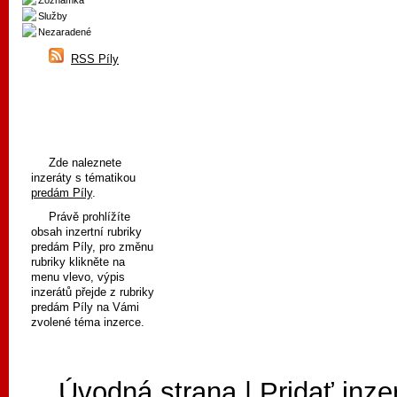
Zoznamka
Služby
Nezaradené
RSS Píly
Zde naleznete
inzeráty s tématikou
predám Píly
.
Právě prohlížíte
obsah inzertní rubriky
predám Píly, pro změnu
rubriky klikněte na
menu vlevo, výpis
inzerátů přejde z rubriky
predám Píly na Vámi
zvolené téma inzerce.
Úvodná strana
|
Pridať inze