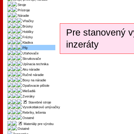
Stroje
Prístroje
Náradie
Vŕtačky
Brúsky
Pre stanovený v
Hoblíky
Frézky
inzeráty
Kladiva
Píly
Uťahovače
Skrutkovače
Upínacia technika
Aku náradie
Ručné náradie
Boxy na náradie
Opaľovacie pištole
Miešadlá
Zveráky
Stavebné stroje
Vysokotlakové umývačky
Rebríky, lešenia
Ostatné
Materiály pre výrobu
Ostatné