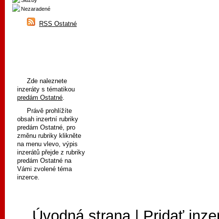
Služby
Nezaradené
RSS Ostatné
Zde naleznete
inzeráty s tématikou
predám Ostatné
.
Právě prohlížíte
obsah inzertní rubriky
predám Ostatné, pro
změnu rubriky klikněte
na menu vlevo, výpis
inzerátů přejde z rubriky
predám Ostatné na
Vámi zvolené téma
inzerce.
Úvodná strana
|
Pridať inze