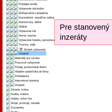
Predajne textilu
Vybavenie obchodov
Reštauračné zariadenia
Kozmetické, masážne salóny
Autoservisy, dielne
Pre stanovený 
Soláriá
Vybavenie hál
inzeráty
Herne, kasína
Vybavenie hotelov, penziónov
Trezory, sejfy
Strojné vybavenie
Ostatné
Materiály pre výrobu
Pracovné vybavenie
Predaj, prenechanie firiem
Hľadám spoločníka do firmy
Pohľadávky
Internetové domény
Ostatné
Zdravie, krása
Hudba, kultúra
Hobby, voľný čas
Stroje, prístroje, náradie
Zoznamka