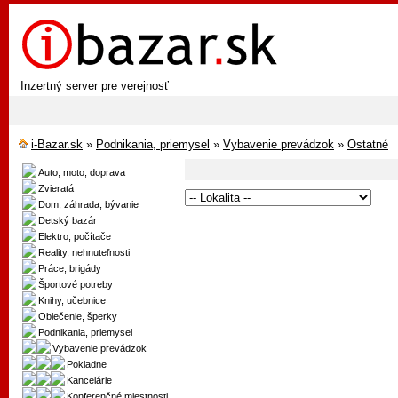
Inzertný server pre verejnosť
i-Bazar.sk
»
Podnikania, priemysel
»
Vybavenie prevádzok
»
Ostatné
Auto, moto, doprava
Zvieratá
Dom, záhrada, bývanie
Detský bazár
Elektro, počítače
Reality, nehnuteľnosti
Práce, brigády
Športové potreby
Knihy, učebnice
Oblečenie, šperky
Podnikania, priemysel
Vybavenie prevádzok
Pokladne
Kancelárie
Konferenčné miestnosti