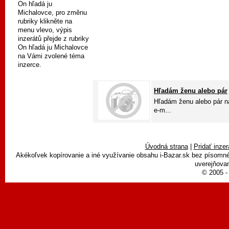
On hľadá ju
Michalovce, pro změnu
rubriky klikněte na
menu vlevo, výpis
inzerátů přejde z rubriky
On hľadá ju Michalovce
na Vámi zvolené téma
inzerce.
Hľadám ženu alebo pár
Hľadám ženu alebo pár n
e-m...
Úvodná strana
|
Pridať inzer
Akékoľvek kopírovanie a iné využívanie obsahu i-Bazar.sk bez písomn
uverejňovan
© 2005 - 