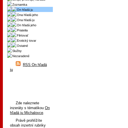
Zoznamka
On hľadá ju
Ona hľadá jeho
Ona hľadá ju
On hľadá jeho
Priatelia
Flirtovať
Erotický tovar
Ostatné
Služby
Nezaradené
RSS On hľadá
ju
Zde naleznete
inzeráty s tématikou
On
hľadá ju Michalovce
.
Právě prohlížíte
obsah inzertní rubriky