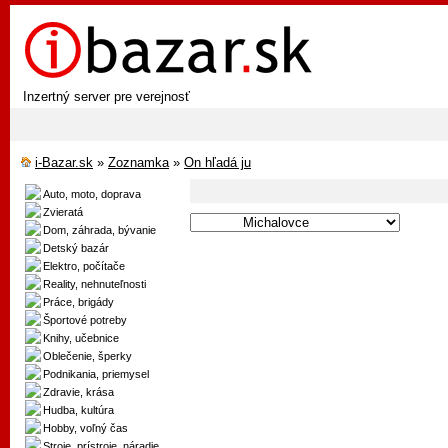
Inzertný server pre verejnosť
i-Bazar.sk
»
Zoznamka
»
On hľadá ju
Auto, moto, doprava
Zvieratá
Dom, záhrada, bývanie
Detský bazár
Elektro, počítače
Reality, nehnuteľnosti
Práce, brigády
Športové potreby
Knihy, učebnice
Oblečenie, šperky
Podnikania, priemysel
Zdravie, krása
Hudba, kultúra
Hobby, voľný čas
Stroje, prístroje, náradie