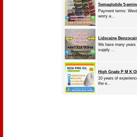
Semaglutide 5-amino
Payment terms: Weste
worry a...
Lidocaine Benzocain
We have many years o
supply ...
High Grade P M K O
10 years of experienc
the e...