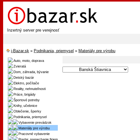
Inzertný server pre verejnosť
i-Bazar.sk
»
Podnikania, priemysel
»
Materiály pre výrobu
Auto, moto, doprava
Zvieratá
Dom, záhrada, bývanie
Detský bazár
Elektro, počítače
Reality, nehnuteľnosti
Práce, brigády
Športové potreby
Knihy, učebnice
Oblečenie, šperky
Podnikania, priemysel
Vybavenie prevádzok
Materiály pre výrobu
Pracovné vybavenie
Predaj, prenechanie firiem