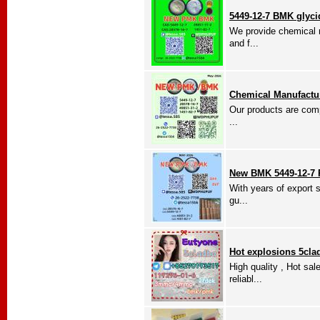
5449-12-7 BMK glyci
We provide chemical r
and f...
Chemical Manufact
Our products are compe
...
New BMK 5449-12-7 
With years of export 
gu...
Hot explosions 5cla
High quality , Hot sale
reliabl...