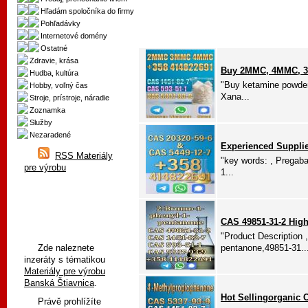
Hľadám spoločníka do firmy
Pohľadávky
Internetové domény
Ostatné
Zdravie, krása
Buy 2MMC, 4MMC, 3
Hudba, kultúra
"Buy ketamine powder
Hobby, voľný čas
Xana...
Stroje, prístroje, náradie
Zoznamka
Služby
Nezaradené
Experienced Supplie
RSS Materiály
"key words: , Pregaba
pre výrobu
1...
CAS 49851-31-2 High
"Product Description 
Zde naleznete
pentanone,49851-31..
inzeráty s tématikou
Materiály pre výrobu
Banská Štiavnica
.
Hot Sellingorganic 
Právě prohlížíte