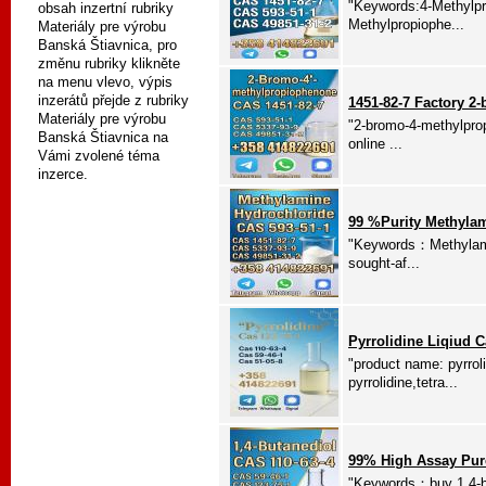
"Keywords:4-Methylpr
obsah inzertní rubriky
Methylpropiophe...
Materiály pre výrobu
Banská Štiavnica, pro
změnu rubriky klikněte
na menu vlevo, výpis
inzerátů přejde z rubriky
1451-82-7 Factory 
Materiály pre výrobu
"2-bromo-4-methylpro
Banská Štiavnica na
online ...
Vámi zvolené téma
inzerce.
99 %Purity Methylam
"Keywords：Methylamin
sought-af...
Pyrrolidine Liqiud 
"product name: pyrrol
pyrrolidine,tetra...
99% High Assay Pure
"Keywords：buy 1,4-bu