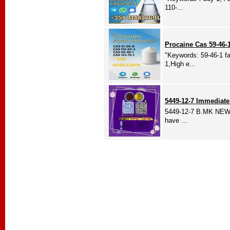
110-...
Procaine Cas 59-46-
"Keywords: 59-46-1 f
1,High e...
5449-12-7 Immediat
5449-12-7 B.MK NEW H
have ...