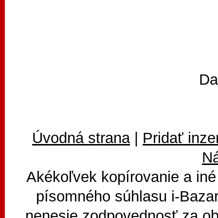
Da
Úvodná strana
|
Pridať inze
N
Akékoľvek kopírovanie a iné
písomného súhlasu i-Bazar
nenesie zodpovednosť za ob