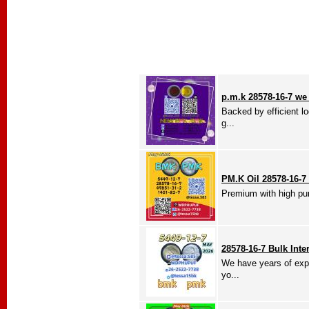
p.m.k 28578-16-7 we
Backed by efficient l
g...
PM.K Oil 28578-16-7
Premium with high puri
28578-16-7 Bulk Inte
We have years of expo
yo...